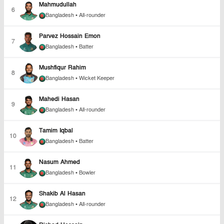
Mahmudullah
6
Bangladesh
• All-rounder
Parvez Hossain Emon
7
Bangladesh
• Batter
Mushfiqur Rahim
8
Bangladesh
• Wicket Keeper
Mahedi Hasan
9
Bangladesh
• All-rounder
Tamim Iqbal
10
Bangladesh
• Batter
Nasum Ahmed
11
Bangladesh
• Bowler
Shakib Al Hasan
12
Bangladesh
• All-rounder