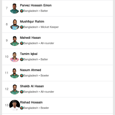
Parvez Hossain Emon
7
Bangladesh
• Batter
Mushfiqur Rahim
8
Bangladesh
• Wicket Keeper
Mahedi Hasan
9
Bangladesh
• All-rounder
Tamim Iqbal
10
Bangladesh
• Batter
Nasum Ahmed
11
Bangladesh
• Bowler
Shakib Al Hasan
12
Bangladesh
• All-rounder
Rishad Hossain
13
Bangladesh
• Bowler