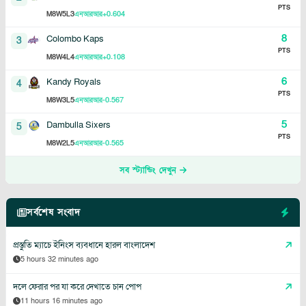
PTS
8
5
3
+0.604
M
W
L
এনআরআর
8
Colombo Kaps
3
PTS
8
4
4
+0.108
M
W
L
এনআরআর
6
Kandy Royals
4
PTS
8
3
5
-0.567
M
W
L
এনআরআর
5
Dambulla Sixers
5
PTS
8
2
5
-0.565
M
W
L
এনআরআর
সব স্ট্যান্ডিং দেখুন
সর্বশেষ সংবাদ
প্রস্তুতি ম্যাচে ইনিংস ব্যবধানে হারল বাংলাদেশ
5 hours 32 minutes ago
দলে ফেরার পর যা করে দেখাতে চান পোপ
11 hours 16 minutes ago