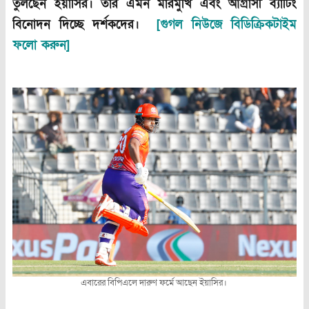
তুলছেন ইয়াসির। তার এমন মারমুখি এবং আগ্রাসী ব্যাটিং
বিনোদন দিচ্ছে দর্শকদের।
[গুগল নিউজে বিডিক্রিকটাইম
ফলো করুন]
এবারের বিপিএলে দারুণ ফর্মে আছেন ইয়াসির।