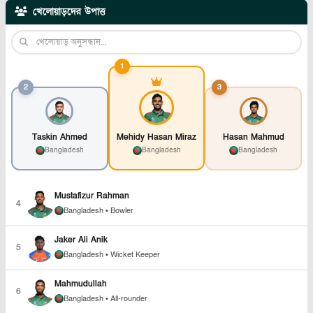
খেলোয়াড়দের উপাত্ত
1
2
3
Taskin Ahmed
Mehidy Hasan Miraz
Hasan Mahmud
Bangladesh
Bangladesh
Bangladesh
Mustafizur Rahman
4
Bangladesh
• Bowler
Jaker Ali Anik
5
Bangladesh
• Wicket Keeper
Mahmudullah
6
Bangladesh
• All-rounder