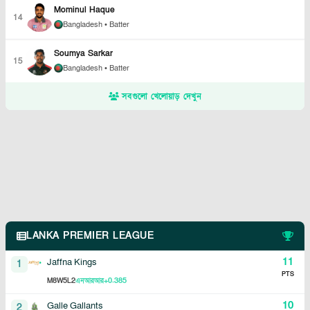
Mominul Haque
14
Bangladesh
• Batter
Soumya Sarkar
15
Bangladesh
• Batter
সবগুলো খেলোয়াড় দেখুন
LANKA PREMIER LEAGUE
11
Jaffna Kings
1
PTS
8
5
2
+0.385
M
W
L
এনআরআর
10
Galle Gallants
2