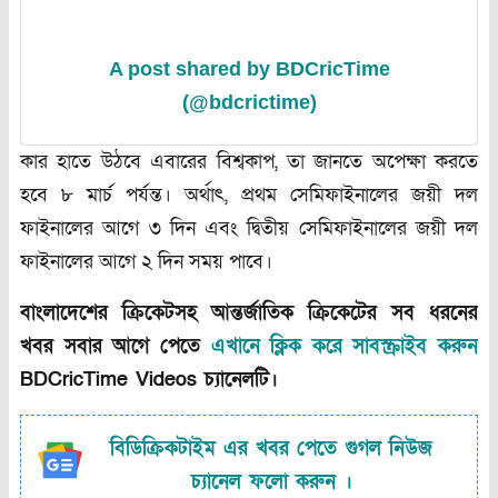
A post shared by BDCricTime
(@bdcrictime)
কার
হাতে
উঠবে
এবারের
বিশ্বকাপ
,
তা
জানতে
অপেক্ষা
করতে
হবে
৮
মার্চ
পর্যন্ত।
অর্থাৎ
,
প্রথম
সেমিফাইনালের
জয়ী
দল
ফাইনালের
আগে
৩
দিন
এবং
দ্বিতীয়
সেমিফাইনালের
জয়ী
দল
ফাইনালের
আগে
২
দিন
সময়
পাবে।
বাংলাদেশের ক্রিকেটসহ আন্তর্জাতিক ক্রিকেটের সব ধরনের
খবর সবার আগে পেতে
এখানে ক্লিক করে সাবস্ক্রাইব করুন
BDCricTime Videos চ্যানেলটি।
বিডিক্রিকটাইম এর খবর পেতে গুগল নিউজ
চ্যানেল ফলো করুন ।