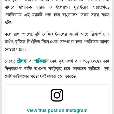
নামবে
স্বাগতিক
ভারত
ও
ইংল্যান্ড।
মুম্বাইয়ের
ওয়াংখেড়ে
স্টেডিয়ামে
এই
ম্যাচটি
শুরু
হবে
বাংলাদেশ
সময়
সন্ধ্যা
সাড়ে
৭টায়।
বলে
রাখা
ভালো
,
দুটি
সেমিফাইনালের
জন্যই
আছে
রিজার্ভ
ডে।
অর্থাৎ
বৃষ্টিতে
নির্ধারিত
দিনে
খেলা
সম্পন্ন
না
হলে
পরদিনের
আশ্রয়
নেওয়া
যাবে।
যেহেতু
শ্রীলঙ্কা
বা
পাকিস্তান
নেই
,
দুই
দলই
বাদ
পড়ে
গেছে।
তাই
বিশ্বকাপের
বাকি
অংশের
সবটুকুই
হবে
ভারতের
মাটিতে।
দুই
সেমিফাইনালের
মতো
ফাইনালও
হবে
ভারতে।
View this post on Instagram