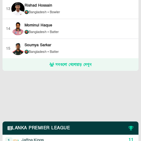
Rishad Hossain
13
Bangladesh
• Bowler
Mominul Haque
14
Bangladesh
• Batter
Soumya Sarkar
15
Bangladesh
• Batter
সবগুলো খেলোয়াড় দেখুন
LANKA PREMIER LEAGUE
11
Jaffna Kings
1