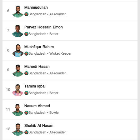
Mahmudullah
6
Bangladesh
• All-rounder
Parvez Hossain Emon
7
Bangladesh
• Batter
Mushfiqur Rahim
8
Bangladesh
• Wicket Keeper
Mahedi Hasan
9
Bangladesh
• All-rounder
Tamim Iqbal
10
Bangladesh
• Batter
Nasum Ahmed
11
Bangladesh
• Bowler
Shakib Al Hasan
12
Bangladesh
• All-rounder