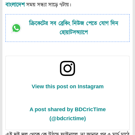
বাংলাদেশ
সময়
সন্ধ্যা
সাড়ে
৭টায়।
ক্রিকেটের সব ব্রেকিং নিউজ পেতে যোগ দিন
হোয়াটসঅ্যাপে
View this post on Instagram
A post shared by BDCricTime
(@bdcrictime)
এই
দুই
দল
থেকে
কে
উঠছে
ফাইনালে
,
তা
জানার
পর
৫
মার্চ
মাঠে