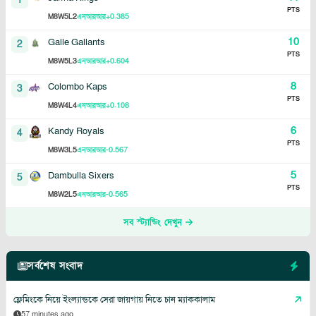
PTS
8
5
2
+0.385
M
W
L
এনআরআর
10
Galle Gallants
2
PTS
8
5
3
+0.604
M
W
L
এনআরআর
8
Colombo Kaps
3
PTS
8
4
4
+0.108
M
W
L
এনআরআর
6
Kandy Royals
4
PTS
8
3
5
-0.567
M
W
L
এনআরআর
5
Dambulla Sixers
5
PTS
8
2
5
-0.565
M
W
L
এনআরআর
সব স্ট্যান্ডিং দেখুন
সর্বশেষ সংবাদ
ফ্লেমিংকে নিয়ে ইংল্যান্ডকে সেরা জায়গায় নিতে চান ম্যাককালাম
57 minutes ago