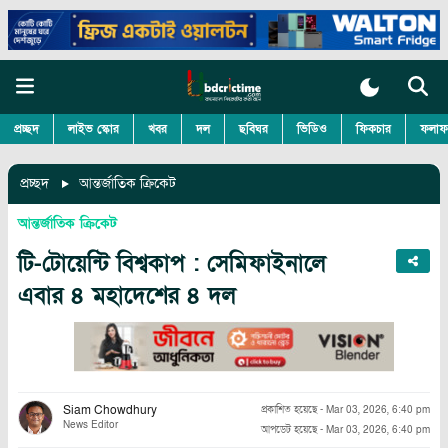
প্রচ্ছদ
লাইভ স্কোর
খবর
দল
ছবিঘর
ভিডিও
ফিকচার
ফলাফ
প্রচ্ছদ
আন্তর্জাতিক ক্রিকেট
আন্তর্জাতিক ক্রিকেট
টি-টোয়েন্টি বিশ্বকাপ : সেমিফাইনালে
এবার ৪ মহাদেশের ৪ দল
Siam Chowdhury
প্রকাশিত হয়েছে
-
Mar 03, 2026, 6:40 pm
News Editor
আপডেট হয়েছে
-
Mar 03, 2026, 6:40 pm