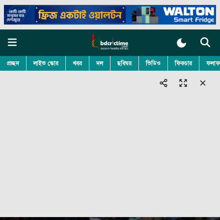
প্রচ্ছদ
লাইভ স্কোর
খবর
দল
ছবিঘর
ভিডিও
ফিকচার
ফলাফ
© 2026 bdcrictime.com All rights reserved.
Follow BDCricTime