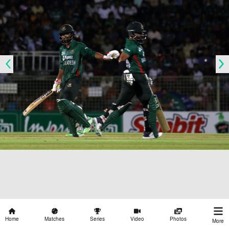
Home
Matches
Series
Video
Photos
More