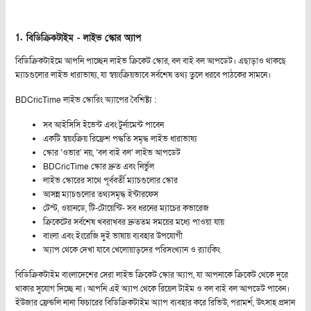
1.
বিডিক্রিকটাইম - লাইভ স্কোর অ্যাপ
বিডিক্রিকটাইমে আপনি পাচ্ছেন লাইভ ক্রিকেট স্কোর, বল বাই বল আপডেট। এছাড়াও থাকছে
ম্যাচগুলোর লাইভ ধারাভাষ্য, যা স্বয়ংক্রিয়ভাবে সর্বশেষ তথ্য তুলে ধরবে পাঠকের সামনে।
BDCricTime লাইভ স্কোরিং অ্যাপের বৈশিষ্ট্য :
সব আইসিসি ইভেন্ট এবং টুর্নামেন্ট পাবেন
একটি স্বয়ংক্রিয় রিফ্রেশ পদ্ধতি সমৃদ্ধ লাইভ ধারাভাষ্য
স্কোর ‘ওভার’ নয়, ‘বল বাই বল’ লাইভ আপডেট
BDCricTime স্কোর দ্রুত এবং নির্ভুল
লাইভ স্কোরের সাথে পূর্ববর্তী ম্যাচগুলোর স্কোর
আসন্ন ম্যাচগুলোর তথ্যসমৃদ্ধ ইন্টারফেস
টেস্ট, ওয়ানডে, টি-টোয়েন্টি- সব ধরনের ম্যাচের কভারেজ
ক্রিকেটের সর্বশেষ খবরাখবর দ্রুততম সময়ের মধ্যে পাওয়া যায়
বাংলা এবং ইংরেজি দুই ভাষায় ব্যবহার উপযোগী
অ্যাপ থেকে দেখা যাবে খেলোয়াড়দের পরিসংখ্যান ও র‌্যাংকিং
বিডিক্রিকটাইম বাংলাদেশের সেরা লাইভ ক্রিকেট স্কোর অ্যাপ, যা আপনাকে ক্রিকেট থেকে দূরে
থাকার সুযোগ দিচ্ছে না। আপনি এই অ্যাপ থেকে রিয়েল টাইম ও বল বাই বল আপডেট পাবেন।
ইউজার ফ্রেন্ডলি নানা ফিচারের বিডিক্রিকটাইম অ্যাপ ব্যবহার করে রিভিউ, পরামর্শ, উৎসাহ প্রদান