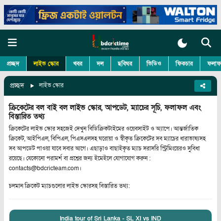
প্রচ্ছদ
লাইভ স্কোর
খবর
দল
ছবিঘর
ভিডিও
ফিকচার
ফলাফ
প্রচ্ছদ
লাইভ স্কোর
ক্রিকেটের বল বাই বল লাইভ স্কোর, আপডেট, ম্যাচের সূচি, ফলাফল এবং
বিস্তারিত তথ্য
ক্রিকেটের লাইভ স্কোর সহজেই দেখুন বিডিক্রিকটাইমের ওয়েবসাইট ও অ্যাপে। আন্তর্জাতিক
ক্রিকেট, আইপিএল, বিপিএল, পিএসএলসহ ঘরোয়া ও স্বীকৃত ক্রিকেটের সব ম্যাচের ধারাভাষ্যসহ
সব আপডেট পাওয়া যাবে সবার আগে। এছাড়াও বাছাইকৃত ম্যাচ সরাসরি স্ট্রিমিংয়েরও সুবিধা
রয়েছে। যেকোনো পরামর্শ বা প্রশ্নের জন্য ইমেইলে যোগাযোগ করুন :
contacts@bdcricteam.com।
চলমান ক্রিকেট ম্যাচগুলোর লাইভ স্কোরসহ বিস্তারিত তথ্য:
India tour of Sri Lanka - SL XI vs IND