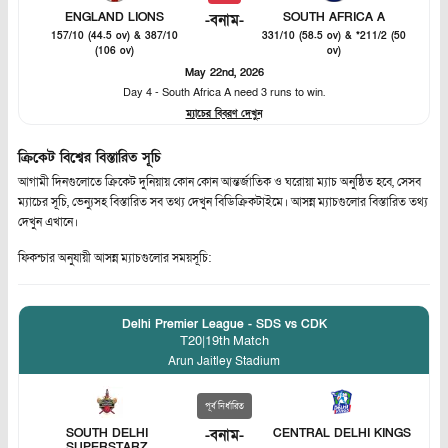
ENGLAND LIONS
SOUTH AFRICA A
-
বনাম
-
157/10 (44.5 ov) & 387/10
331/10 (58.5 ov) & *211/2 (50
(106 ov)
ov)
May 22nd, 2026
Day 4 - South Africa A need 3 runs to win.
ম্যাচের বিবরণ দেখুন
ক্রিকেট বিশ্বের বিস্তারিত সূচি
আগামী দিনগুলোতে ক্রিকেট দুনিয়ায় কোন কোন আন্তর্জাতিক ও ঘরোয়া ম্যাচ অনুষ্ঠিত হবে, সেসব
ম্যাচের সূচি, ভেন্যুসহ বিস্তারিত সব তথ্য দেখুন বিডিক্রিকটাইমে। আসন্ন ম্যাচগুলোর বিস্তারিত তথ্য
দেখুন এখানে।
ফিকশ্চার অনুযায়ী আসন্ন ম্যাচগুলোর সময়সূচি:
Delhi Premier League - SDS vs CDK
T20
|
19th Match
Arun Jaitley Stadium
পূর্ব নির্ধারিত
SOUTH DELHI
-
বনাম
-
CENTRAL DELHI KINGS
SUPERSTARZ