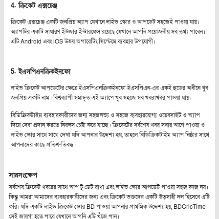
4.
ক্রিকেট এক্সচেঞ্জ
ক্রিকেট এক্সচেঞ্জ একটি জনপ্রিয় অ্যাপ যেখানে লাইভ স্কোর ও আপডেট সহজেই পাওয়া যায়।
অ্যাপটির একটি সাধারণ ইউজার ইন্টারফেস রয়েছে যেখানে আপনি প্রয়োজনীয় সব তথ্য পাবেন।
এটি Android এবং iOS উভয় অপারেটিং সিস্টেমে ব্যবহার উপযোগী।
5.
ইএসপিএনক্রিকইনফো
লাইভ ক্রিকেট আপডেটের ক্ষেত্রে ইএসপিএনক্রিকইনফো ইএসপিএন-এর একই হুডের অধীনে খুব
জনপ্রিয় একটি নাম। বিশ্বব্যাপী সমাদৃত এই অ্যাপে খুব সহজে সব খবরাখবর পাওয়া যায়।
বিডিক্রিকটাইম ব্যবহারকারীদের জন্য সহজলভ্য ও সহজে ব্যবহারযোগ্য ওয়েবসাইট ও অ্যাপ
দিয়ে সেবা প্রদান করতে নিরলস চেষ্টা করে যাচ্ছে। ক্রিকেটের সর্বশেষ খবর সবার আগে পাওয়া ও
লাইভ স্কোর সাথে সাথে দেখা যদি আপনার উদ্দেশ্য হয়, তাহলে বিডিক্রিকটাইম অ্যাপ নিষ্ঠার সাথে
আপনাদের কাছে প্রতিশ্রুতিবদ্ধ।
সারসংক্ষেপ
সর্বশেষ ক্রিকেট খবরের সাথে আপ টু ডেট রাখা এবং লাইভ স্কোর আপডেট পাওয়া সহজ কাজ নয়।
কিন্তু আমরা আমাদের ব্যবহারকারীদের জন্য এবং ক্রিকেট ভক্তদের একটি উত্সাহী দল হিসেবে এটি
করি। যদি একটি লাইভ ক্রিকেট স্কোর BD পাওয়া আপনার প্রাথমিক উদ্দেশ্য হয়, BDCricTime
সেই জায়গা হতে পারে যেখানে আপনি এটি খুঁজে পান।