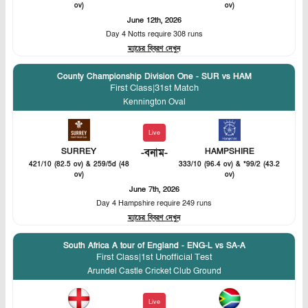
ov)
ov)
June 12th, 2026
Day 4 Notts require 308 runs
ম্যাচের বিবরণ দেখুন
County Championship Division One - SUR vs HAM
First Class
|
31st Match
Kennington Oval
Live
SURREY
-
বনাম
-
HAMPSHIRE
421/10 (82.5 ov) & 259/5d (48
333/10 (96.4 ov) & *99/2 (43.2
ov)
ov)
June 7th, 2026
Day 4 Hampshire require 249 runs
ম্যাচের বিবরণ দেখুন
South Africa A tour of England - ENG-L vs SA-A
First Class
|
1st Unofficial Test
Arundel Castle Cricket Club Ground
Live