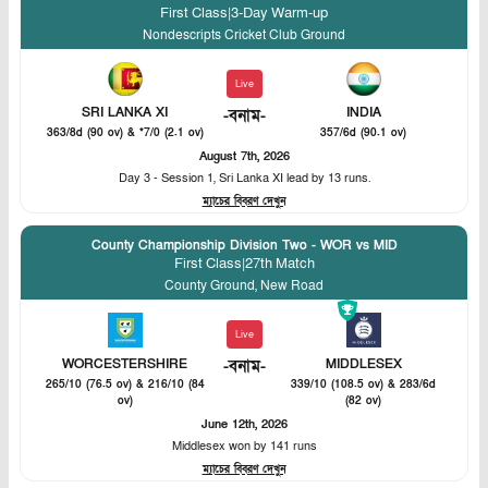
First Class
|
3-Day Warm-up
Nondescripts Cricket Club Ground
Live
SRI LANKA XI
INDIA
-
বনাম
-
363/8d (90 ov) & *7/0 (2.1 ov)
357/6d (90.1 ov)
August 7th, 2026
Day 3 - Session 1, Sri Lanka XI lead by 13 runs.
ম্যাচের বিবরণ দেখুন
County Championship Division Two - WOR vs MID
First Class
|
27th Match
County Ground, New Road
Live
WORCESTERSHIRE
-
বনাম
-
MIDDLESEX
265/10 (76.5 ov) & 216/10 (84
339/10 (108.5 ov) & 283/6d
ov)
(82 ov)
June 12th, 2026
Middlesex won by 141 runs
ম্যাচের বিবরণ দেখুন