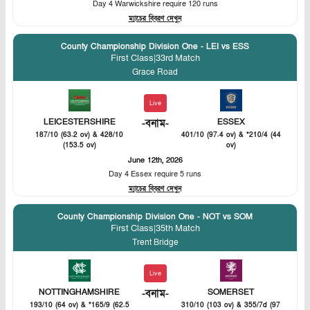
Day 4 Warwickshire require 120 runs
ম্যাচের বিবরণ দেখুন
County Championship Division One - LEI vs ESS
First Class
|
33rd Match
Grace Road
Live
LEICESTERSHIRE
-
বনাম
-
ESSEX
187/10 (63.2 ov) & 428/10
401/10 (97.4 ov) & *210/4 (44
(153.5 ov)
ov)
June 12th, 2026
Day 4 Essex require 5 runs
ম্যাচের বিবরণ দেখুন
County Championship Division One - NOT vs SOM
First Class
|
35th Match
Trent Bridge
Live
NOTTINGHAMSHIRE
-
বনাম
-
SOMERSET
193/10 (64 ov) & *165/9 (62.5
310/10 (103 ov) & 355/7d (97