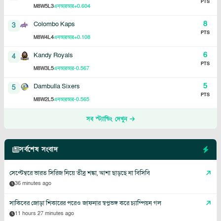
PTS
8
5
3
+0.604
M
W
L
এনআরআর
8
Colombo Kaps
3
PTS
8
4
4
+0.108
M
W
L
এনআরআর
6
Kandy Royals
4
PTS
8
3
5
-0.567
M
W
L
এনআরআর
5
Dambulla Sixers
5
PTS
8
2
5
-0.565
M
W
L
এনআরআর
সব স্ট্যান্ডিং দেখুন
সর্বশেষ সংবাদ
সেপ্টেম্বরে ভারত সিরিজ নিয়ে তীব্র শঙ্কা, আশা ছাড়ছে না বিসিবি
36 minutes ago
সাকিবের জোড়া শিকারের পরেও জাফনার স্বপ্নভঙ্গ করে চ্যাম্পিয়ন গল
11 hours 27 minutes ago