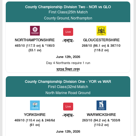
County Championship Division Two - NOR vs GLO
First Class
|
25th Match
County Ground, Northampton
Live
NORTHAMPTONSHIRE
-
বনাম
-
GLOUCESTERSHIRE
465/10 (117.5 ov) & *190/3
268/10 (86.1 ov) & 387/10
(33.1 ov)
(118.2 ov)
June 12th, 2026
Day 4 Northants require 1 run
ম্যাচের বিবরণ দেখুন
County Championship Division One - YOR vs WAR
First Class
|
32nd Match
North Marine Road Ground
Live
YORKSHIRE
-
বনাম
-
WARWICKSHIRE
469/10 (110.4 ov) & 246/6d
263/10 (94.2 ov) & *333/8
(61 ov)
(110.2 ov)
June 12th, 2026