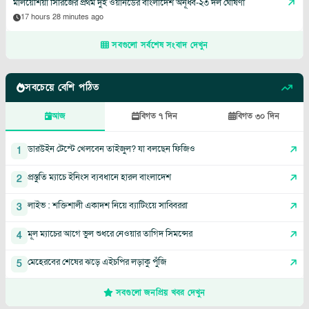
মালয়েশিয়া সিরিজের প্রথম দুই ওয়ানডের বাংলাদেশ অনূর্ধ্ব-২৩ দল ঘোষণা
17 hours 28 minutes ago
সবগুলো সর্বশেষ সংবাদ দেখুন
সবচেয়ে বেশি পঠিত
আজ
বিগত ৭ দিন
বিগত ৩০ দিন
ডারউইন টেস্টে খেলবেন তাইজুল? যা বলছেন ফিজিও
1
প্রস্তুতি ম্যাচে ইনিংস ব্যবধানে হারল বাংলাদেশ
2
লাইভ : শক্তিশালী একাদশ নিয়ে ব্যাটিংয়ে সাব্বিররা
3
মূল ম্যাচের আগে ভুল শুধরে নেওয়ার তাগিদ সিমন্সের
4
মেহেরবের শেষের ঝড়ে এইচপির লড়াকু পুঁজি
5
সবগুলো জনপ্রিয় খবর দেখুন