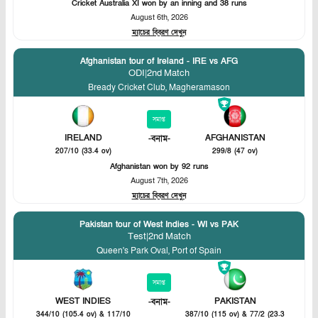
Cricket Australia XI won by an inning and 38 runs
August 6th, 2026
ম্যাচের বিবরণ দেখুন
Afghanistan tour of Ireland - IRE vs AFG
ODI
|
2nd Match
Bready Cricket Club, Magheramason
সমাপ্ত
IRELAND
AFGHANISTAN
-
বনাম
-
207/10 (33.4 ov)
299/8 (47 ov)
Afghanistan won by 92 runs
August 7th, 2026
ম্যাচের বিবরণ দেখুন
Pakistan tour of West Indies - WI vs PAK
Test
|
2nd Match
Queen's Park Oval, Port of Spain
সমাপ্ত
WEST INDIES
PAKISTAN
-
বনাম
-
344/10 (105.4 ov) & 117/10
387/10 (115 ov) & 77/2 (23.3