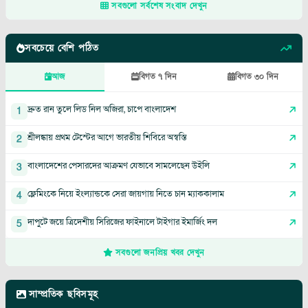
সবগুলো সর্বশেষ সংবাদ দেখুন
সবচেয়ে বেশি পঠিত
আজ
বিগত ৭ দিন
বিগত ৩০ দিন
দ্রুত রান তুলে লিড নিল অজিরা, চাপে বাংলাদেশ
1
শ্রীলঙ্কায় প্রথম টেস্টের আগে ভারতীয় শিবিরে অস্বস্তি
2
বাংলাদেশের পেসারদের আক্রমণ যেভাবে সামলেছেন উইলি
3
ফ্লেমিংকে নিয়ে ইংল্যান্ডকে সেরা জায়গায় নিতে চান ম্যাককালাম
4
দাপুটে জয়ে ত্রিদেশীয় সিরিজের ফাইনালে টাইগার ইমার্জিং দল
5
সবগুলো জনপ্রিয় খবর দেখুন
সাম্প্রতিক ছবিসমূহ