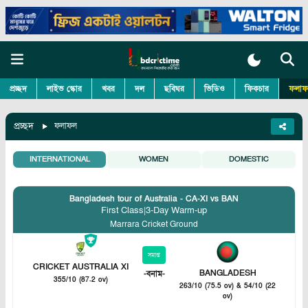
প্রচ্ছদ
লাইভ স্কোর
খবর
দল
ছবিঘর
ভিডিও
ফিকচার
ফলাফ
প্রচ্ছদ
ফলাফল
INTERNATIONAL
WOMEN
DOMESTIC
Bangladesh tour of Australia - CA-XI vs BAN
First Class
|
3-Day Warm-up
Marrara Cricket Ground
সমাপ্ত
CRICKET AUSTRALIA XI
BANGLADESH
-
বনাম
-
355/10 (87.2 ov)
263/10 (75.5 ov) & 54/10 (22
ov)