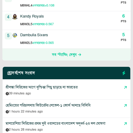
PTS
8
4
4
+0.108
M
W
L
এনআরআর
6
Kandy Royals
4
PTS
8
3
5
-0.567
M
W
L
এনআরআর
5
Dambulla Sixers
5
PTS
8
2
5
-0.565
M
W
L
এনআরআর
সব স্ট্যান্ডিং দেখুন
সর্বশেষ সংবাদ
শ্রীলঙ্কা সিরিজের আগে দুশ্চিন্তা পিছু ছাড়ছে না ভারতের
39 minutes ago
হেমিংয়ের পরিচালনায় কিউরেটর লেভেল-১ কোর্স আনছে বিসিবি
1 hours 22 minutes ago
মালয়েশিয়া সিরিজের প্রথম দুই ওয়ানডের বাংলাদেশ অনূর্ধ্ব-২৩ দল ঘোষণা
2 hours 28 minutes ago