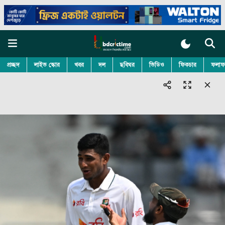
প্রচ্ছদ
লাইভ স্কোর
খবর
দল
ছবিঘর
ভিডিও
ফিকচার
ফলাফ
© 2026 bdcrictime.com All rights reserved.
Follow BDCricTime