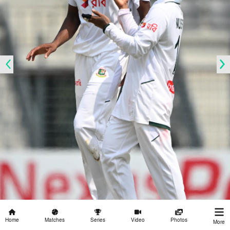
Home
Matches
Series
Video
Photos
More