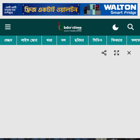
প্রচ্ছদ
লাইভ স্কোর
খবর
দল
ছবিঘর
ভিডিও
ফিকচার
ফলাফ
© 2026 bdcrictime.com All rights reserved.
Follow BDCricTime