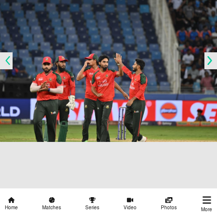
Home
Matches
Series
Video
Photos
More