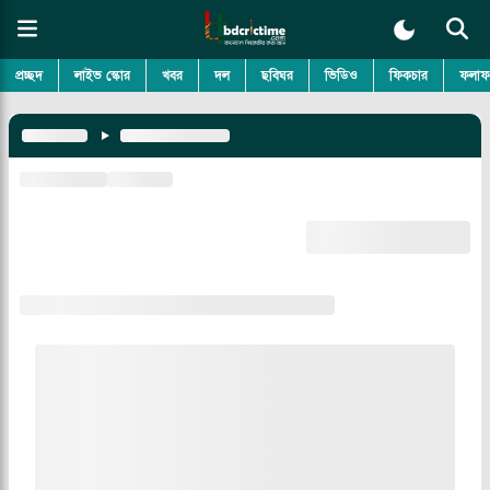
প্রচ্ছদ
লাইভ স্কোর
খবর
দল
ছবিঘর
ভিডিও
ফিকচার
ফলাফ