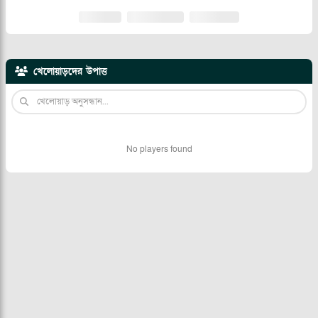
খেলোয়াড়দের উপাত্ত
No players found