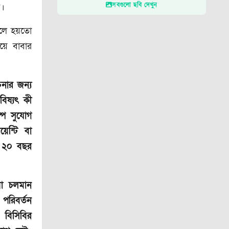
সবগুলো ছবি দেখুন
ে।
হলে হয়তো
ময়ে বাবার
নার জন্য
বিষ্যৎ কী
্প সুযোগ
েন্টি বা
ি ২০ বছর
য়া চলমান
পরিবর্তন
 বিসিবির