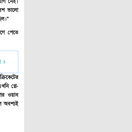
যোগ নেই।
বেশ ভালো
িল।"
আগে পেতে
ন ।
রিকেটের
নি প্লে-
বার ওয়ান
ে অবশ্যই