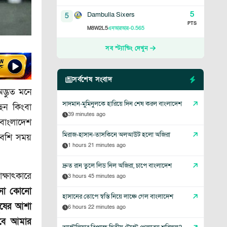
5
Dambulla Sixers
5
PTS
8
2
5
-0.565
M
W
L
এনআরআর
সব স্ট্যান্ডিং দেখুন
সর্বশেষ সংবাদ
দ্ভুত মনে
সাদমান-মুমিনুলকে হারিয়ে দিন শেষ করল বাংলাদেশ
েন কিংবা
39 minutes ago
বাংলাদেশ
মিরাজ-হাসান-তাসকিনে অলআউট হলো অজিরা
বেশি সময়
1 hours 21 minutes ago
দ্রুত রান তুলে লিড নিল অজিরা, চাপে বাংলাদেশ
ক্ষাৎকারে
3 hours 45 minutes ago
োনো কোনো
হাসানের তোপে স্বস্তি নিয়ে লাঞ্চে গেল বাংলাদেশ
ুষের আশা
6 hours 22 minutes ago
তবে আমার