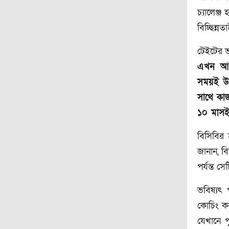
চ্যালেঞ্
বিচ্ছিন্ন
টেইটের ভ
এখন আর
সময়ই উপ
সাথে কাজ
১০ মাসই
বিসিবির
জানান, ব
পর্যন্ত স
ভবিষ্যৎ 
কোচিং ক
যেখানে 