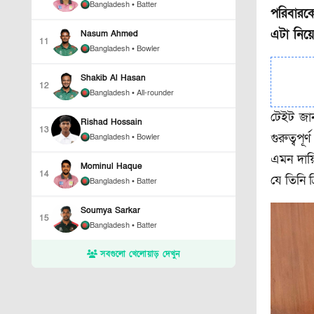
Bangladesh
• Batter
পরিবারক
এটা নিয়ে
Nasum Ahmed
11
Bangladesh
• Bowler
Shakib Al Hasan
12
Bangladesh
• All-rounder
টেইট জা
Rishad Hossain
13
গুরুত্বপ
Bangladesh
• Bowler
এমন দায়
Mominul Haque
14
যে তিনি 
Bangladesh
• Batter
Soumya Sarkar
15
Bangladesh
• Batter
সবগুলো খেলোয়াড় দেখুন