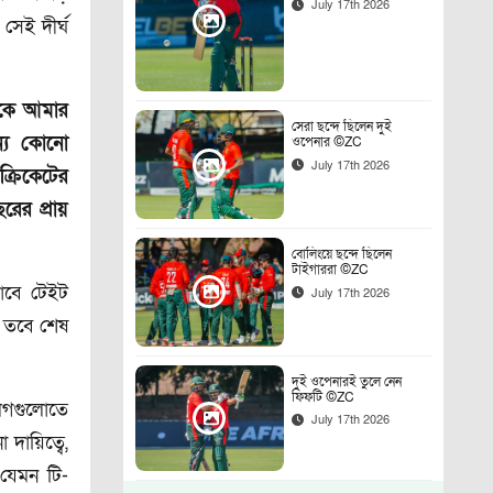
July 17th 2026
সেই দীর্ঘ
াকে আমার
সেরা ছন্দে ছিলেন দুই
্য কোনো
ওপেনার ©ZC
July 17th 2026
্রিকেটের
রের প্রায়
বোলিংয়ে ছন্দে ছিলেন
টাইগাররা ©ZC
াবে টেইট
July 17th 2026
। তবে শেষ
দুই ওপেনারই তুলে নেন
ফিফটি ©ZC
লিগগুলোতে
July 17th 2026
ায়িত্বে,
যেমন টি-