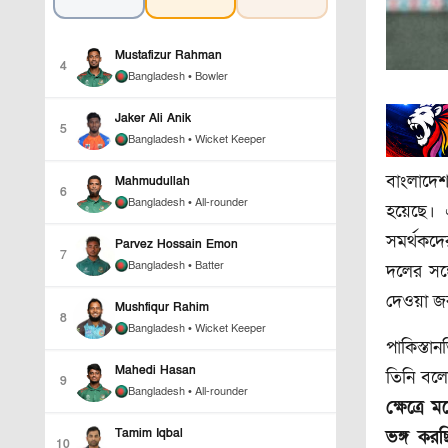
Mustafizur Rahman
4
Bangladesh
• Bowler
Jaker Ali Anik
5
Bangladesh
• Wicket Keeper
বাংলাদেশ
Mahmudullah
6
Bangladesh
• All-rounder
হয়েছে। 
সমর্থকদ
Parvez Hossain Emon
7
Bangladesh
• Batter
দলের সঙ
দেওয়া জ
Mushfiqur Rahim
8
Bangladesh
• Wicket Keeper
পাকিস্তা
Mahedi Hasan
তিনি বল
9
Bangladesh
• All-rounder
ক্ষেত্র
Tamim Iqbal
ভঙ্গ কর
10