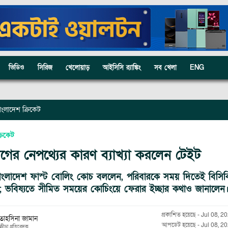
ভিডিও
সিরিজ
খেলোয়াড়
আইসিসি র‍্যাঙ্কিং
সব খেলা
ENG
াংলাদেশ ক্রিকেট
রিকেট
াগের নেপথ্যের কারণ ব্যাখ্যা করলেন টেইট
াংলাদেশ ফাস্ট বোলিং কোচ বললেন, পরিবারকে সময় দিতেই বিসিবির
; ভবিষ্যতে সীমিত সময়ের কোচিংয়ে ফেরার ইচ্ছার কথাও জানালেন
প্রকাশিত হয়েছে
-
Jul 08, 2
তাহসিনা জামান
আপডেট হয়েছে
-
Jul 08, 2
ক্রীড়া প্রতিবেদক