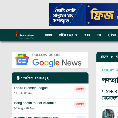
প্রচ্ছদ
লাইভ স্কোর
খবর
দল
ছবিঘর
প্রচ্ছদ
ব
বাংলাদেশ ক্
সাম্প্রতিক খেলাসমূহ
পদত্য
Lanka Premier League
চলমান
সাবেক ব
17 Jul
-
08 Aug
ছেড়েছেন
Bangladesh tour of Australia
চলমান
06 Aug
-
26 Aug
Australia vs Bangladesh 2026