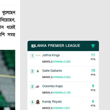
 খুলেছেন
নিয়েছেন,
দিন ধরেই
বেশি সময়
LANKA PREMIER LEAGUE
11
Jaffna Kings
1
PTS
8
5
2
+0.385
M
W
L
এনআরআর
10
Galle Gallants
2
PTS
8
5
3
+0.604
M
W
L
এনআরআর
8
Colombo Kaps
3
PTS
8
4
4
+0.108
M
W
L
এনআরআর
6
Kandy Royals
4
PTS
8
3
5
-0.567
M
W
L
এনআরআর