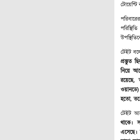
টোয়েন্টি
পরিবারে
পরিস্থিত
উপস্থিতিক
টেইট বল
প্রস্তুত
নিয়ে আস
রয়েছে, 
ওয়ানডে)
হতো, তবে
টেইট আ
থাকে। স
এসেছে। 