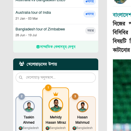
আসন্ন
Australia tour of India
বাংলাদে
আসন্ন
21 Jan
-
03 Mar
নিজের প
Bangladesh tour of Zimbabwe
সমাপ্ত
বিসিবির
28 Jun
-
19 Jul
বিষয়টি 
সাম্প্রতিক খেলাসমূহ দেখুন
কাটানোর
খেলোয়াড়দের উপাত্ত
1
2
3
Taskin
Mehidy
Hasan
Ahmed
Hasan Miraz
Mahmud
Bangladesh
Bangladesh
Bangladesh