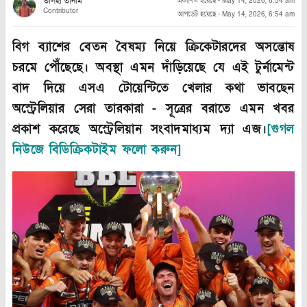
তালহা তানীম
প্রকাশিত হয়েছে
-
May 14, 2026, 6:54 am
Contributor
আপডেট হয়েছে
-
May 14, 2026, 6:54 am
বিগ ব্যাশের বেতন বৈষম্য নিয়ে ক্রিকেটারদের অসন্তোষ
চরমে পৌঁছেছে। অবস্থা এমন দাঁড়িয়েছে যে এই টুর্নামেন্ট
বাদ দিয়ে এসএ টোয়েন্টিতে খেলার কথা ভাবছেন
অস্ট্রেলিয়ার সেরা তারকারা - সূত্রের বরাতে এমন খবর
প্রকাশ করেছে অস্ট্রেলিয়ান সংবাদমাধ্যম দ্যা এজ।
[গুগল
নিউজে বিডিক্রিকটাইম ফলো করুন]