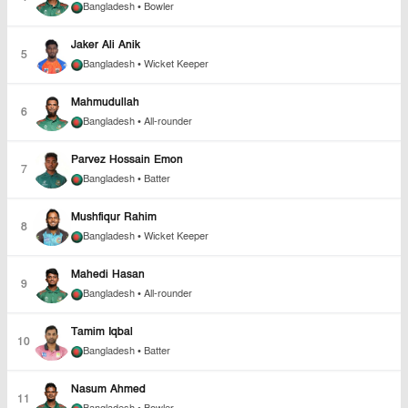
Bangladesh
• Bowler
Jaker Ali Anik
5
Bangladesh
• Wicket Keeper
Mahmudullah
6
Bangladesh
• All-rounder
Parvez Hossain Emon
7
Bangladesh
• Batter
Mushfiqur Rahim
8
Bangladesh
• Wicket Keeper
Mahedi Hasan
9
Bangladesh
• All-rounder
Tamim Iqbal
10
Bangladesh
• Batter
Nasum Ahmed
11