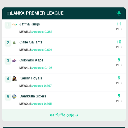
LANKA PREMIER LEAGUE
11
Jaffna Kings
1
PTS
8
5
2
+0.385
M
W
L
এনআরআর
10
Galle Gallants
2
PTS
8
5
3
+0.604
M
W
L
এনআরআর
8
Colombo Kaps
3
PTS
8
4
4
+0.108
M
W
L
এনআরআর
6
Kandy Royals
4
PTS
8
3
5
-0.567
M
W
L
এনআরআর
5
Dambulla Sixers
5
PTS
8
2
5
-0.565
M
W
L
এনআরআর
সব স্ট্যান্ডিং দেখুন