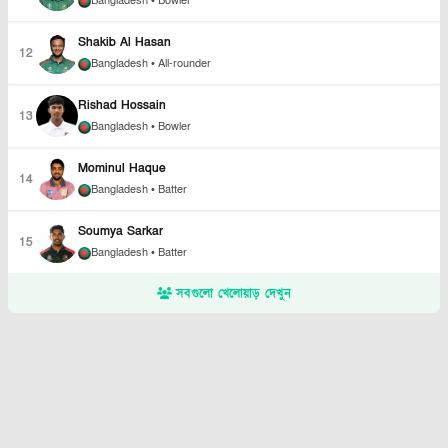
Bangladesh
• Bowler
Shakib Al Hasan
12
Bangladesh
• All-rounder
Rishad Hossain
13
Bangladesh
• Bowler
Mominul Haque
14
Bangladesh
• Batter
Soumya Sarkar
15
Bangladesh
• Batter
সবগুলো খেলোয়াড় দেখুন