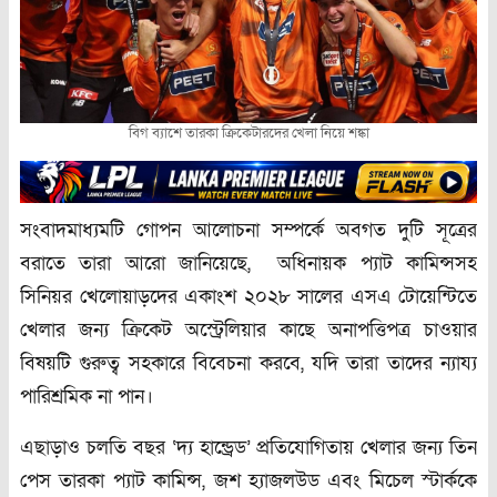
বিগ ব্যাশে তারকা ক্রিকেটারদের খেলা নিয়ে শঙ্কা
সংবাদমাধ্যমটি গোপন আলোচনা সম্পর্কে অবগত দুটি সূত্রের
বরাতে তারা আরো জানিয়েছে, অধিনায়ক প্যাট কামিন্সসহ
সিনিয়র খেলোয়াড়দের একাংশ ২০২৮ সালের এসএ টোয়েন্টিতে
খেলার জন্য ক্রিকেট অস্ট্রেলিয়ার কাছে অনাপত্তিপত্র চাওয়ার
বিষয়টি গুরুত্ব সহকারে বিবেচনা করবে, যদি তারা তাদের ন্যায্য
পারিশ্রমিক না পান।
এছাড়াও চলতি বছর ‘দ্য হান্ড্রেড’ প্রতিযোগিতায় খেলার জন্য তিন
পেস তারকা প্যাট কামিন্স, জশ হ্যাজলউড এবং মিচেল স্টার্ককে