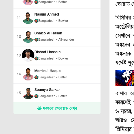
Bangladesh
• Batter
স্কোয়াড ঘ
Nasum Ahmed
বিসিবির 
11
Bangladesh
• Bowler
অস্ট্রে
Shakib Al Hasan
সেখানে 
12
Bangladesh
• All-rounder
অঙ্কনের
Rishad Hossain
অঙ্কনকে
13
Bangladesh
• Bowler
যথেষ্ট 
Mominul Haque
14
Bangladesh
• Batter
Soumya Sarkar
বাশার 
15
Bangladesh
• Batter
কারণেই 
সবগুলো খেলোয়াড় দেখুন
৬ নম্বরে
আরও বে
প্রিমিয়া