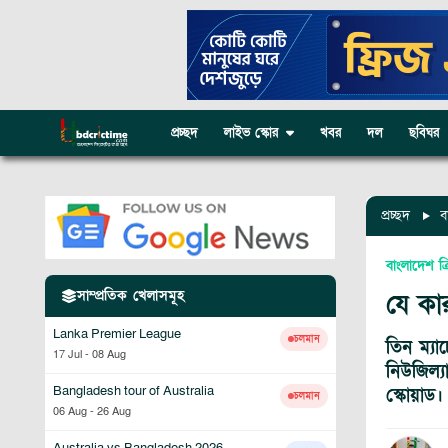
প্রচ্ছদ
লাইভ স্কোর
খবর
দল
ছবিঘর
প্রচ্ছদ
ব
বাংলাদেশ ক্
সাম্প্রতিক খেলাসমূহ
যে কা
Lanka Premier League
চলমান
তিন ম্যা
17 Jul
-
08 Aug
নিউজিল্
Bangladesh tour of Australia
স্কোয়াড।
চলমান
06 Aug
-
26 Aug
Australia vs Bangladesh 2026