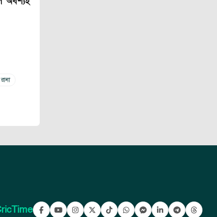
ে অবশ্যই
 রানা
ricTime