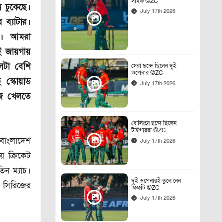
সাইফ ©ZC
ন ঢুকেছে।
July 17th 2026
 ব্যাটার।
রে। আমরা
েই জায়গায়
লটা বেশি
সেরা ছন্দে ছিলেন দুই
ওপেনার ©ZC
 স্কোয়াড
July 17th 2026
িজ খেলতে
বোলিংয়ে ছন্দে ছিলেন
টাইগাররা ©ZC
বাংলাদেশ
July 17th 2026
 ক্রিকেট
িন ম্যাচ।
দুই ওপেনারই তুলে নেন
ে সিরিজের
ফিফটি ©ZC
July 17th 2026