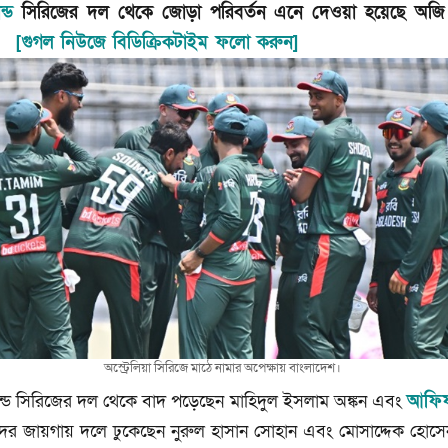
ন্ড
সিরিজের দল থেকে জোড়া পরিবর্তন এনে দেওয়া হয়েছে অজি
ড।
[গুগল নিউজে বিডিক্রিকটাইম ফলো করুন]
অস্ট্রেলিয়া সিরিজে মাঠে নামার অপেক্ষায় বাংলাদেশ।
ান্ড সিরিজের দল থেকে বাদ পড়েছেন মাহিদুল ইসলাম অঙ্কন এবং
আফি
াদের জায়গায় দলে ঢুকেছেন নুরুল হাসান সোহান এবং মোসাদ্দেক হো