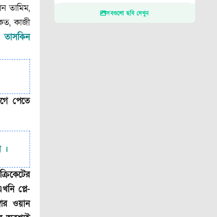
ান তামিম,
সবগুলো ছবি দেখুন
ৈকত, কাজী
ন,
তাসকিন
আগে পেতে
ন ।
রিকেটের
নি প্লে-
বার ওয়ান