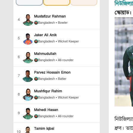
নিউজিল্যা
স্কোয়া
Mustafizur Rahman
4
Bangladesh
• Bowler
Jaker Ali Anik
5
Bangladesh
• Wicket Keeper
Mahmudullah
6
Bangladesh
• All-rounder
Parvez Hossain Emon
7
Bangladesh
• Batter
Mushfiqur Rahim
8
Bangladesh
• Wicket Keeper
Mahedi Hasan
9
Bangladesh
• All-rounder
নিউজিল্য
ধ্রুব। ত
Tamim Iqbal
10