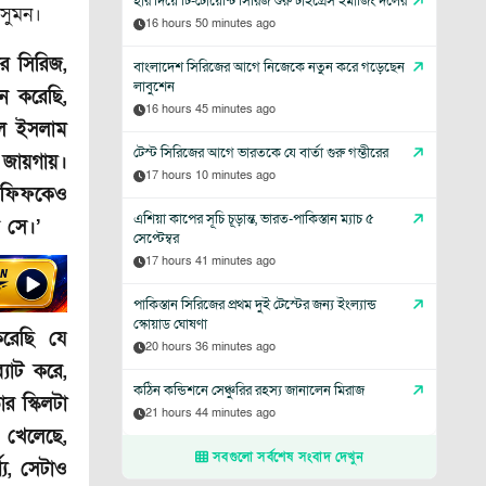
হার দিয়ে টি-টোয়েন্টি সিরিজ শুরু টাইগ্রেস ইমার্জিং দলের
 সুমন।
16 hours 50 minutes ago
র সিরিজ,
বাংলাদেশ সিরিজের আগে নিজেকে নতুন করে গড়েছেন
লাবুশেন
ন করেছি,
16 hours 45 minutes ago
ুল ইসলাম
টেস্ট সিরিজের আগে ভারতকে যে বার্তা গুরু গম্ভীরের
 জায়গায়।
17 hours 10 minutes ago
 আফিফকেও
এশিয়া কাপের সূচি চূড়ান্ত, ভারত-পাকিস্তান ম্যাচ ৫
 সে।’
সেপ্টেম্বর
17 hours 41 minutes ago
পাকিস্তান সিরিজের প্রথম দুই টেস্টের জন্য ইংল্যান্ড
স্কোয়াড ঘোষণা
 করেছি যে
20 hours 36 minutes ago
যাট করে,
কঠিন কন্ডিশনে সেঞ্চুরির রহস্য জানালেন মিরাজ
র স্কিলটা
21 hours 44 minutes ago
খেলেছে,
সবগুলো সর্বশেষ সংবাদ দেখুন
্য, সেটাও