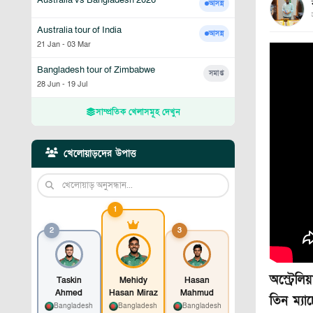
আসন্ন
Australia tour of India
আসন্ন
21 Jan
-
03 Mar
Bangladesh tour of Zimbabwe
সমাপ্ত
28 Jun
-
19 Jul
সাম্প্রতিক খেলাসমূহ দেখুন
খেলোয়াড়দের উপাত্ত
1
2
3
অস্ট্রেল
Taskin
Mehidy
Hasan
Ahmed
Hasan Miraz
Mahmud
তিন ম্যা
Bangladesh
Bangladesh
Bangladesh