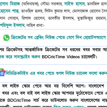
হাসান মিরাজ
(অধিনায়ক), সৌম্য সরকার,
সাইফ হাসান
, তানজিদ হাস
হোসেন শান্ত
, তাওহিদ হৃদয়, লিটন কুমার দাস, মোসাদ্দেক হোসেন স
াসান সোহান, রিশাদ হোসেন, তানভীর ইসলাম, মুস্তাফিজুর রহমা
শরিফুল ইসলাম
, নাহিদ রানা।
ক্রিকেটের সব ব্রেকিং নিউজ পেতে যোগ দিন হোয়াটসঅ্যাপে
শের ক্রিকেটসহ আন্তর্জাতিক ক্রিকেটের সব ধরনের খবর সবার 
লিক করে সাবস্ক্রাইব করুন
BDCricTime Videos চ্যানেলটি।
বিডিক্রিকটাইম এর খবর পেতে গুগল নিউজ চ্যানেল ফলো করু
 বল লাইভ স্কোর পেতে আর নয় বিদেশি অ্যাপ। বাংলাদেশ ক্
তিক খবর এবং বল বাই বল লাইভ স্কোর আপনার মুঠোফোনে পেতে এখ
েকে BDCricTime সার্চ করে ডাউনলোড করুন বাংলাদেশের নাম্