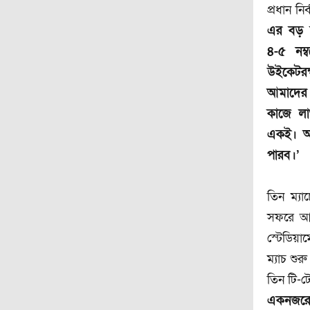
প্রধান ন
এর বড় কা
৪-৫ নম্
উইকেটরক্
আমাদের 
কাজে লা
একই। আশ
পারব।’
তিন ম্য
সফরে আস
স্টেডিয়া
ম্যাচ শু
তিন টি-টো
একনজরে 