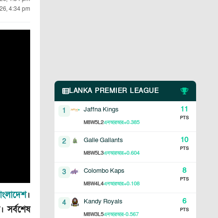
26, 4:34 pm
LANKA PREMIER LEAGUE
11
Jaffna Kings
1
PTS
8
5
2
+0.385
M
W
L
এনআরআর
10
Galle Gallants
2
PTS
8
5
3
+0.604
M
W
L
এনআরআর
8
Colombo Kaps
3
PTS
8
4
4
+0.108
M
W
L
এনআরআর
াংলাদেশ
।
6
Kandy Royals
4
। সর্বশেষ
PTS
8
3
5
-0.567
M
W
L
এনআরআর