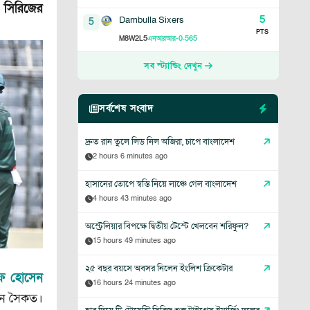
 সিরিজের
5
Dambulla Sixers
5
PTS
8
2
5
-0.565
M
W
L
এনআরআর
সব স্ট্যান্ডিং দেখুন
সর্বশেষ সংবাদ
দ্রুত রান তুলে লিড নিল অজিরা, চাপে বাংলাদেশ
2 hours 6 minutes ago
হাসানের তোপে স্বস্তি নিয়ে লাঞ্চে গেল বাংলাদেশ
4 hours 43 minutes ago
অস্ট্রেলিয়ার বিপক্ষে দ্বিতীয় টেস্টে খেলবেন শরিফুল?
15 hours 49 minutes ago
২৫ বছর বয়সে অবসর নিলেন ইংলিশ ক্রিকেটার
ফ হোসেন
16 hours 24 minutes ago
সেন সৈকত।