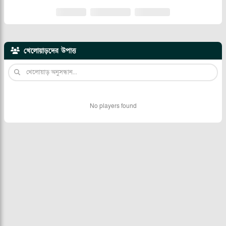
খেলোয়াড়দের উপাত্ত
No players found