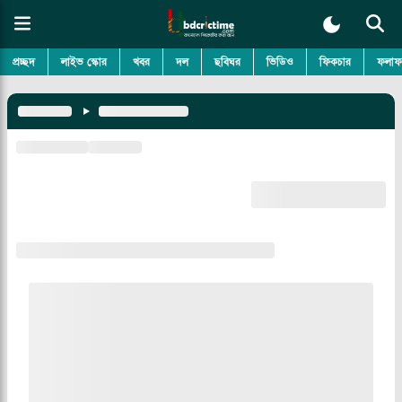
প্রচ্ছদ
লাইভ স্কোর
খবর
দল
ছবিঘর
ভিডিও
ফিকচার
ফলাফ