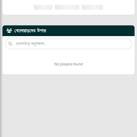
খেলোয়াড়দের উপাত্ত
No players found