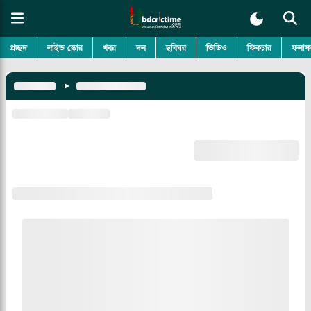
প্রচ্ছদ
লাইভ স্কোর
খবর
দল
ছবিঘর
ভিডিও
ফিকচার
ফলাফ