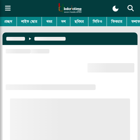
প্রচ্ছদ
লাইভ স্কোর
খবর
দল
ছবিঘর
ভিডিও
ফিকচার
ফলাফ