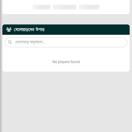
খেলোয়াড়দের উপাত্ত
No players found