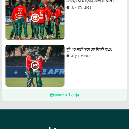
বোলিংয়ে ছন্দে ছিলেন টাইগাররা ©ZC
July 17th 2026
দুই ওপেনারই তুলে নেন ফিফটি ©ZC
July 17th 2026
সবগুলো ছবি দেখুন