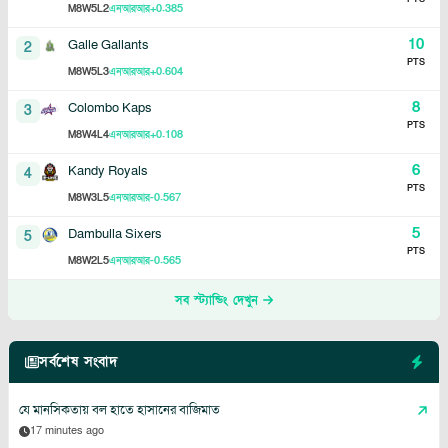
8
5
2
+0.385
M
W
L
এনআরআর
10
Galle Gallants
2
PTS
8
5
3
+0.604
M
W
L
এনআরআর
8
Colombo Kaps
3
PTS
8
4
4
+0.108
M
W
L
এনআরআর
6
Kandy Royals
4
PTS
8
3
5
-0.567
M
W
L
এনআরআর
5
Dambulla Sixers
5
PTS
8
2
5
-0.565
M
W
L
এনআরআর
সব স্ট্যান্ডিং দেখুন
সর্বশেষ সংবাদ
যে মানসিকতায় বল হাতে হাসানের বাজিমাত
17 minutes ago