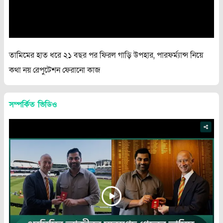
তামিমের হাত ধরে ২১ বছর পর ফিরল গাড়ি উপহার, পারফর্ম্যান্স নিয়ে
কথা নয় রেপুটেশন ফেরানো কাজ
সম্পর্কিত ভিডিও