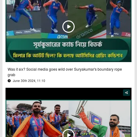
Was it six? Social media goes wild over Suryakumar's boundary rope
grab
June 30th 2024, 11:10