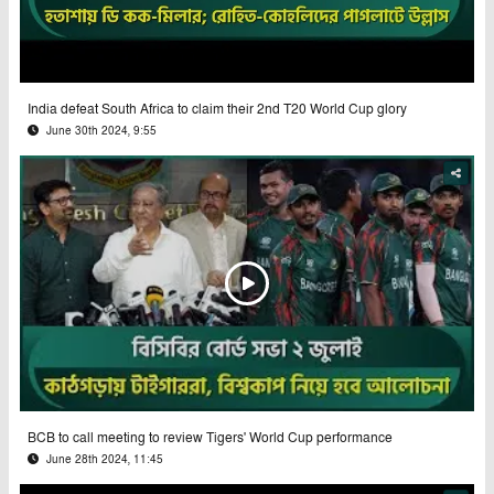
India defeat South Africa to claim their 2nd T20 World Cup glory
June 30th 2024, 9:55
BCB to call meeting to review Tigers' World Cup performance
June 28th 2024, 11:45