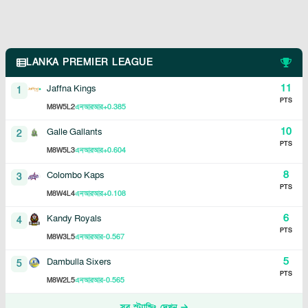
LANKA PREMIER LEAGUE
11
Jaffna Kings
1
PTS
8
5
2
+0.385
M
W
L
এনআরআর
10
Galle Gallants
2
PTS
8
5
3
+0.604
M
W
L
এনআরআর
8
Colombo Kaps
3
PTS
8
4
4
+0.108
M
W
L
এনআরআর
6
Kandy Royals
4
PTS
8
3
5
-0.567
M
W
L
এনআরআর
5
Dambulla Sixers
5
PTS
8
2
5
-0.565
M
W
L
এনআরআর
সব স্ট্যান্ডিং দেখুন