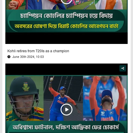
Kohli retires from T20Is as a champion
June 30th 2024, 10:03