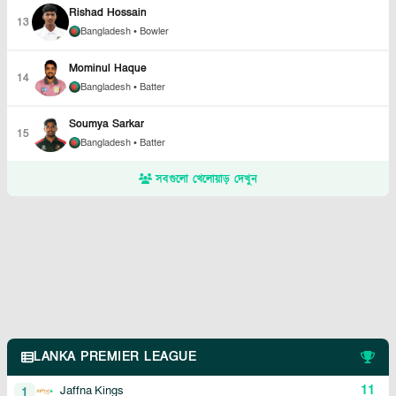
Rishad Hossain
13
Bangladesh
• Bowler
Mominul Haque
14
Bangladesh
• Batter
Soumya Sarkar
15
Bangladesh
• Batter
সবগুলো খেলোয়াড় দেখুন
LANKA PREMIER LEAGUE
11
Jaffna Kings
1