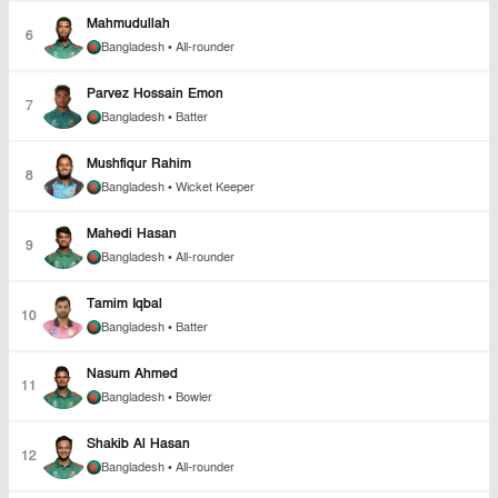
Mahmudullah
6
Bangladesh
• All-rounder
Parvez Hossain Emon
7
Bangladesh
• Batter
Mushfiqur Rahim
8
Bangladesh
• Wicket Keeper
Mahedi Hasan
9
Bangladesh
• All-rounder
Tamim Iqbal
10
Bangladesh
• Batter
Nasum Ahmed
11
Bangladesh
• Bowler
Shakib Al Hasan
12
Bangladesh
• All-rounder