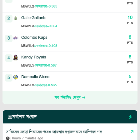
PTS
8
5
2
+0.385
M
W
L
এনআরআর
10
Galle Gallants
2
PTS
8
5
3
+0.604
M
W
L
এনআরআর
8
Colombo Kaps
3
PTS
8
4
4
+0.108
M
W
L
এনআরআর
6
Kandy Royals
4
PTS
8
3
5
-0.567
M
W
L
এনআরআর
5
Dambulla Sixers
5
PTS
8
2
5
-0.565
M
W
L
এনআরআর
সব স্ট্যান্ডিং দেখুন
সর্বশেষ সংবাদ
সাকিবের জোড়া শিকারের পরেও জাফনার স্বপ্নভঙ্গ করে চ্যাম্পিয়ন গল
6 hours 7 minutes ago