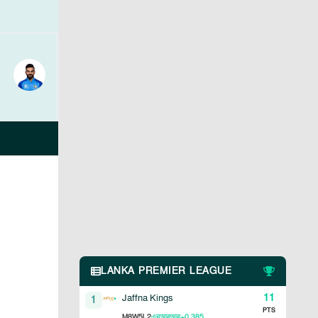
LANKA PREMIER LEAGUE
11
Jaffna Kings
1
PTS
8
5
2
+0.385
M
W
L
এনআরআর