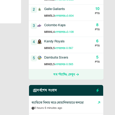
10
Galle Gallants
2
PTS
8
5
3
+0.604
M
W
L
এনআরআর
8
Colombo Kaps
3
PTS
8
4
4
+0.108
M
W
L
এনআরআর
6
Kandy Royals
4
PTS
8
3
5
-0.567
M
W
L
এনআরআর
5
Dambulla Sixers
5
PTS
8
2
5
-0.565
M
W
L
এনআরআর
সব স্ট্যান্ডিং দেখুন
সর্বশেষ সংবাদ
ক্যান্ডিকে বিদায় করে কোয়ালিফায়ারে কলম্বো
5 hours 6 minutes ago