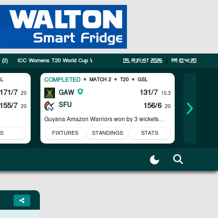
(
2
)
ICC Womens T20 World Cup Warm-up Matches
(
1
)
IND vs AFG
(
1
)
Asian 
05, August 2026
|
pm 10:41:21
COMPLETED
COMPLET
L
MATCH 2
T20
GSL
171/7
131/7
GAW
LQ
20
15.3
155/7
SFU
156/6
DV
20
20
Guyana Amazon Warriors won by 3 wickets
Lahore Qal
(DLS Method)
S
FIXTURES
STANDINGS
STATS
FIXTUR