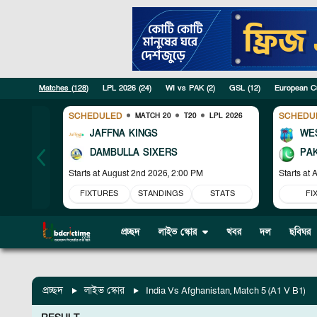
Matches (
128
)
LPL 2026
(
24
)
WI vs PAK
(
2
)
GSL
(
12
)
European C
SCHEDULED
SCHEDU
MATCH 20
T20
LPL 2026
JAFFNA KINGS
WES
DAMBULLA SIXERS
PA
Starts at
August 2nd 2026, 2:00 PM
Starts at
A
FIXTURES
STANDINGS
STATS
FI
প্রচ্ছদ
লাইভ স্কোর
খবর
দল
ছবিঘর
প্রচ্ছদ
লাইভ স্কোর
India Vs Afghanistan, Match 5 (A1 V B1)