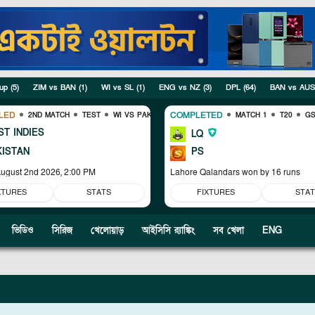
up
(
5
)
ZIM vs BAN
(
1
)
WI vs SL
(
1
)
ENG vs NZ
(
3
)
DPL
(
64
)
BAN vs AUS
LED
COMPLETED
2ND MATCH
TEST
WI VS PAK
MATCH 1
T20
GS
T INDIES
LQ
KISTAN
PS
ugust 2nd 2026, 2:00 PM
Lahore Qalandars won by 16 runs
XTURES
STATS
FIXTURES
STAT
ভিডিও
সিরিজ
খেলোয়াড়
আইসিসি র‍্যাঙ্কিং
সব খেলা
ENG