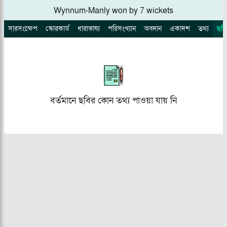
Wynnum-Manly won by 7 wickets
সারসংক্ষেপ
স্কোরকার্ড
ধারাভাষ্য
পরিসংখ্যান
অবদান
একাদশ
তথ্য
ছবি
বর্তমানে ছবির কোন তথ্য পাওয়া যায় নি