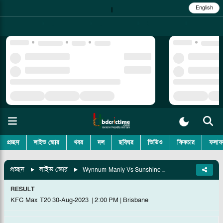
English
|
প্রচ্ছদ
লাইভ স্কোর
খবর
দল
ছবিঘর
ভিডিও
ফিকচার
ফলাফ
প্রচ্ছদ
লাইভ স্কোর
Wynnum-Manly Vs Sunshine Coast, Match 8
RESULT
KFC Max T20
30-Aug-2023
|
2:00 PM
|
Brisbane