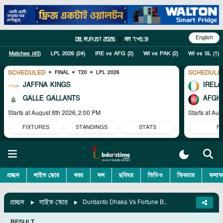
English
08, August 2026
|
am 7:45:32
Matches (
45
)
LPL 2026
(
24
)
IRE vs AFG
(
2
)
WI vs PAK
(
2
)
WI vs SL
(
1
)
SCHEDULED
SCHEDULE
FINAL
T20
LPL 2026
JAFFNA KINGS
IRELA
GALLE GALLANTS
AFGH
Starts at
August 8th 2026, 2:00 PM
Starts at
Aug
FIXTURES
STANDINGS
STATS
F
প্রচ্ছদ
লাইভ স্কোর
খবর
দল
ছবিঘর
ভিডিও
ফিকচার
ফলাফ
প্রচ্ছদ
লাইভ স্কোর
Durdanto Dhaka Vs Fortune Barishal, 28th Match
RESULT