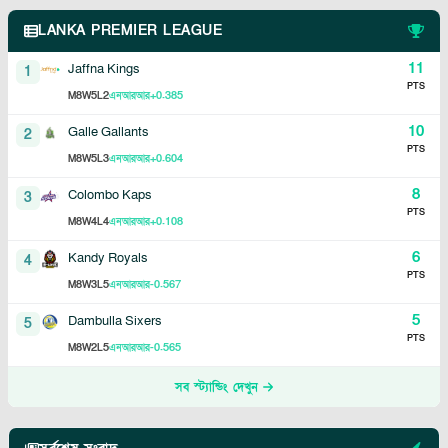
LANKA PREMIER LEAGUE
11
Jaffna Kings
1
PTS
8
5
2
+0.385
M
W
L
এনআরআর
10
Galle Gallants
2
PTS
8
5
3
+0.604
M
W
L
এনআরআর
8
Colombo Kaps
3
PTS
8
4
4
+0.108
M
W
L
এনআরআর
6
Kandy Royals
4
PTS
8
3
5
-0.567
M
W
L
এনআরআর
5
Dambulla Sixers
5
PTS
8
2
5
-0.565
M
W
L
এনআরআর
সব স্ট্যান্ডিং দেখুন