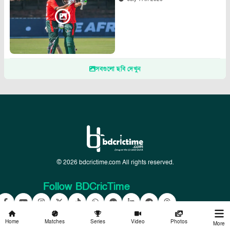
সবগুলো ছবি দেখুন
© 2026 bdcrictime.com All rights reserved.
Follow BDCricTime
Home
Matches
Series
Video
Photos
More