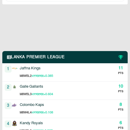
LANKA PREMIER LEAGUE
11
Jaffna Kings
1
PTS
8
5
2
+0.385
M
W
L
এনআরআর
10
Galle Gallants
2
PTS
8
5
3
+0.604
M
W
L
এনআরআর
8
Colombo Kaps
3
PTS
8
4
4
+0.108
M
W
L
এনআরআর
6
Kandy Royals
4
PTS