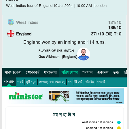
West Indies tour of England
10-Jul-2024
|
10:00 AM
|
London
West Indies
121/10
136/10
England
371/10 (90)
T: 0
England won by an inning and 114 runs.
PLAYER OF THE MATCH
Gus Atkinson
(
England
)
সারসংক্ষেপ
স্কোরকার্ড
ধারাভাষ্য
পরিসংখ্যান
অবদান
একাদশ
তথ্য
ছব
ম্যানহাটান
ওয়ার্ম
জুটি সমূহ
খেলোয়াড়
বনাম
খেলোয়াড়
রান
উইকেট
অতিরিক্ত
রান রেট
ম্যানহাটান
west indies 1st innings
england 1st innings