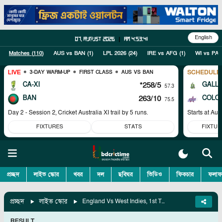
English
07, August 2026
|
am 4:53:42
Matches (
110
)
AUS vs BAN
(
1
)
LPL 2026
(
24
)
IRE vs AFG
(
1
)
WI vs PAK
LIVE
SCHEDULE
3-DAY WARM-UP
FIRST CLASS
AUS VS BAN
CA-XI
*258/5
GALL
57.3
BAN
263/10
COLO
75.5
Day 2 - Session 2, Cricket Australia XI trail by 5 runs.
Starts at
Aug
FIXTURES
STATS
FIXTUR
প্রচ্ছদ
লাইভ স্কোর
খবর
দল
ছবিঘর
ভিডিও
ফিকচার
ফলাফ
প্রচ্ছদ
লাইভ স্কোর
England Vs West Indies, 1st Test
RESULT