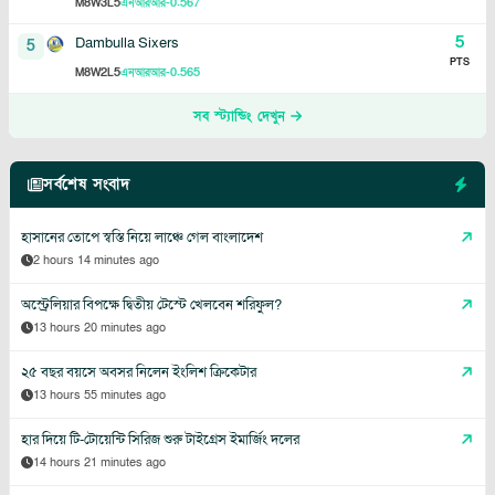
8
3
5
-0.567
M
W
L
এনআরআর
5
Dambulla Sixers
5
PTS
8
2
5
-0.565
M
W
L
এনআরআর
সব স্ট্যান্ডিং দেখুন
সর্বশেষ সংবাদ
হাসানের তোপে স্বস্তি নিয়ে লাঞ্চে গেল বাংলাদেশ
2 hours 14 minutes ago
অস্ট্রেলিয়ার বিপক্ষে দ্বিতীয় টেস্টে খেলবেন শরিফুল?
13 hours 20 minutes ago
২৫ বছর বয়সে অবসর নিলেন ইংলিশ ক্রিকেটার
13 hours 55 minutes ago
হার দিয়ে টি-টোয়েন্টি সিরিজ শুরু টাইগ্রেস ইমার্জিং দলের
14 hours 21 minutes ago