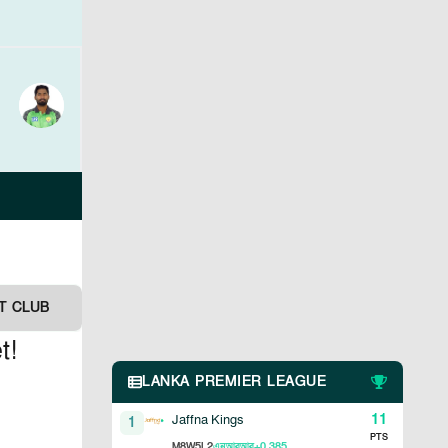
T CLUB
t!
LANKA PREMIER LEAGUE
11
Jaffna Kings
1
PTS
8
5
2
+0.385
M
W
L
এনআরআর