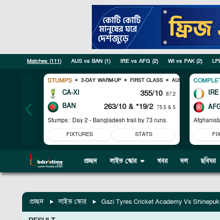
Matches (
111
)
AUS vs BAN
(
1
)
IRE vs AFG
(
2
)
WI vs PAK
(
2
)
LP
STUMPS
COMPLE
3-DAY WARM-UP
FIRST CLASS
AUS VS BAN
CA-XI
355/10
IRE
87.2
BAN
263/10
& *19/2
AF
75.5 & 5
Stumps : Day 2 - Bangladesh trail by 73 runs.
Afghanist
FIXTURES
STATS
FI
প্রচ্ছদ
লাইভ স্কোর
খবর
দল
ছবিঘর
প্রচ্ছদ
লাইভ স্কোর
Gazi Tyres Cricket Academy Vs Shinepuku