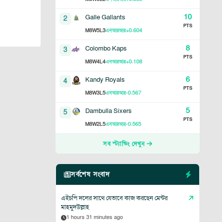
10
Galle Gallants
2
PTS
8
5
3
+0.604
M
W
L
এনআরআর
8
Colombo Kaps
3
PTS
8
4
4
+0.108
M
W
L
এনআরআর
6
Kandy Royals
4
PTS
8
3
5
-0.567
M
W
L
এনআরআর
5
Dambulla Sixers
5
PTS
8
2
5
-0.565
M
W
L
এনআরআর
সব স্ট্যান্ডিং দেখুন
সর্বশেষ সংবাদ
এইচপি দলের সাথে যেভাবে কাজ করছেন মেন্টর
মাহমুদউল্লাহ
1 hours 31 minutes ago