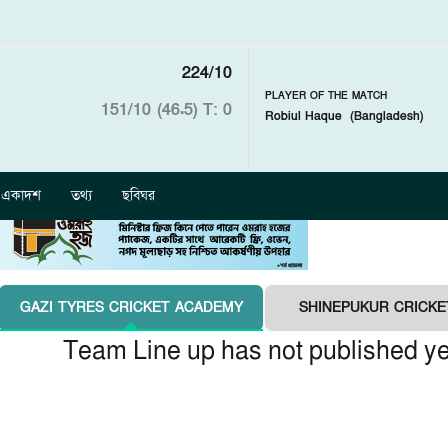
224/10
PLAYER OF THE MATCH
151/10 (46.5)
T: 0
Robiul Haque
(
Bangladesh
)
একাদশ
তথ্য
ছবিঘর
GAZI TYRES CRICKET ACADEMY
SHINEPUKUR CRICKE
Team Line up has not published ye