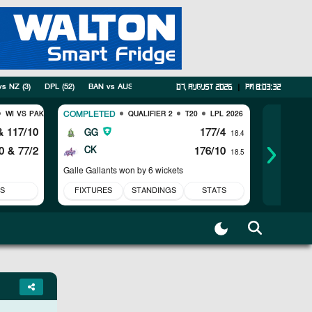
vs NZ
(
3
)
DPL
(
52
)
BAN vs AUS
(
2
)
ICC Womens T20 World Cup Warm-up Mat
07, August 2026
|
pm 8:03:33
COMPLETED
COMPLET
WI VS PAK
QUALIFIER 2
T20
LPL 2026
 117/10
177/4
GG
CK
18.4
0
& 77/2
CK
176/10
KR
18.5
Galle Gallants won by 6 wickets
Colombo K
S
FIXTURES
STANDINGS
STATS
FIXTUR