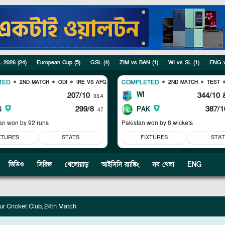
L 2026
(
24
)
European Cup
(
5
)
GSL
(
4
)
ZIM vs BAN
(
1
)
WI vs SL
(
1
)
ENG 
TED
COMPLETED
2ND MATCH
ODI
IRE VS AFG
2ND MATCH
TEST
207/10
WI
344/10
&
33.4
299/8
387/1
G
PAK
47
an won by 92 runs
Pakistan won by 8 wickets
XTURES
STATS
FIXTURES
STAT
ভিডিও
সিরিজ
খেলোয়াড়
আইসিসি র‍্যাঙ্কিং
সব খেলা
ENG
r Cricket Club, 24th Match