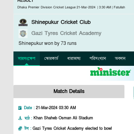
RESULT
Dhaka Premier Division Cricket League
21-Mar-2024
|
3:30 AM
|
Fatullah
Shinepukur Cricket Club
Gazi Tyres Cricket Academy
Shinepukur won by 73 runs
সারসংক্ষেপ
স্কোরকার্ড
ধারাভাষ্য
পরিসংখ্যান
অবদান
Match Details
Date :
21-Mar-2024 03:30 AM
মাঠ
:
Khan Shaheb Osman Ali Stadium
টস
:
Gazi Tyres Cricket Academy elected to bowl