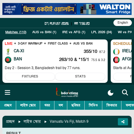
English
07, August 2026
|
am 7:56:20
Matches (
110
)
AUS vs BAN
(
1
)
IRE vs AFG
(
1
)
LPL 2026
(
24
)
WI vs PAK
LIVE
SCHEDULE
3-DAY WARM-UP
FIRST CLASS
AUS VS BAN
CA-XI
355/10
IRELA
87.2
BAN
263/10
& *15/1
AFGH
75.5 & 3.2
Day 2 - Session 3, Bangladesh trail by 77 runs.
Starts at
Aug
FIXTURES
STATS
F
প্রচ্ছদ
লাইভ স্কোর
খবর
দল
ছবিঘর
ভিডিও
ফিকচার
ফলাফ
প্রচ্ছদ
লাইভ স্কোর
Vanuatu Vs Fiji, Match 9
RESULT