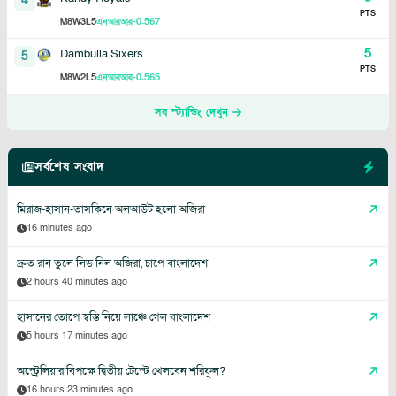
4
PTS
8
3
5
-0.567
M
W
L
এনআরআর
5
Dambulla Sixers
5
PTS
8
2
5
-0.565
M
W
L
এনআরআর
সব স্ট্যান্ডিং দেখুন
সর্বশেষ সংবাদ
মিরাজ-হাসান-তাসকিনে অলআউট হলো অজিরা
16 minutes ago
দ্রুত রান তুলে লিড নিল অজিরা, চাপে বাংলাদেশ
2 hours 40 minutes ago
হাসানের তোপে স্বস্তি নিয়ে লাঞ্চে গেল বাংলাদেশ
5 hours 17 minutes ago
অস্ট্রেলিয়ার বিপক্ষে দ্বিতীয় টেস্টে খেলবেন শরিফুল?
16 hours 23 minutes ago