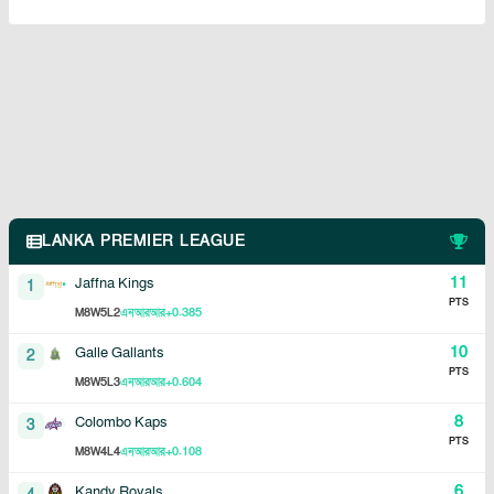
LANKA PREMIER LEAGUE
11
Jaffna Kings
1
PTS
8
5
2
+0.385
M
W
L
এনআরআর
10
Galle Gallants
2
PTS
8
5
3
+0.604
M
W
L
এনআরআর
8
Colombo Kaps
3
PTS
8
4
4
+0.108
M
W
L
এনআরআর
6
Kandy Royals