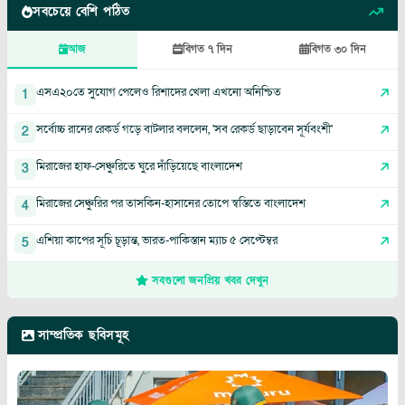
সবচেয়ে বেশি পঠিত
আজ
বিগত ৭ দিন
বিগত ৩০ দিন
এসএ২০তে সুযোগ পেলেও রিশাদের খেলা এখনো অনিশ্চিত
1
সর্বোচ্চ রানের রেকর্ড গড়ে বাটলার বললেন, 'সব রেকর্ড ছাড়াবেন সূর্যবংশী'
2
মিরাজের হাফ-সেঞ্চুরিতে ঘুরে দাঁড়িয়েছে বাংলাদেশ
3
মিরাজের সেঞ্চুরির পর তাসকিন-হাসানের তোপে স্বস্তিতে বাংলাদেশ
4
এশিয়া কাপের সূচি চূড়ান্ত, ভারত-পাকিস্তান ম্যাচ ৫ সেপ্টেম্বর
5
সবগুলো জনপ্রিয় খবর দেখুন
সাম্প্রতিক ছবিসমূহ