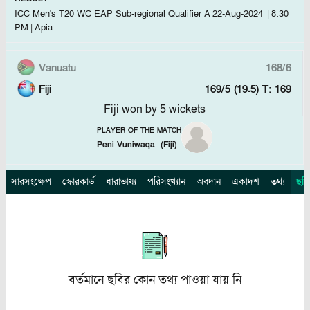
ICC Men's T20 WC EAP Sub-regional Qualifier A
22-Aug-2024
|
8:30
PM
|
Apia
Vanuatu
168/6
Fiji
169/5 (19.5)
T: 169
Fiji won by 5 wickets
PLAYER OF THE MATCH
Peni Vuniwaqa
(
Fiji
)
সারসংক্ষেপ
স্কোরকার্ড
ধারাভাষ্য
পরিসংখ্যান
অবদান
একাদশ
তথ্য
ছবি
বর্তমানে ছবির কোন তথ্য পাওয়া যায় নি