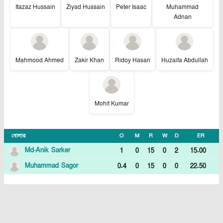
Itazaz Hussain
Ziyad Hussain
Peter Isaac
Muhammad
Adnan
Mahmood Ahmed
Zakir Khan
Ridoy Hasan
Huzaifa Abdullah
Mohit Kumar
বোলার
O
M
R
W
D
ER
Md-Anik Sarker
1
0
15
0
2
15.00
Muhammad Sagor
0.4
0
15
0
0
22.50