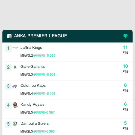
LANKA PREMIER LEAGUE
11
Jaffna Kings
1
PTS
8
5
2
+0.385
M
W
L
এনআরআর
10
Galle Gallants
2
PTS
8
5
3
+0.604
M
W
L
এনআরআর
8
Colombo Kaps
3
PTS
8
4
4
+0.108
M
W
L
এনআরআর
6
Kandy Royals
4
PTS
8
3
5
-0.567
M
W
L
এনআরআর
5
Dambulla Sixers
5
PTS
8
2
5
-0.565
M
W
L
এনআরআর