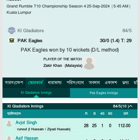
Grand Rumble T10 Championship Season 4
25-Sep-2024
|
5:45 AM
|
Kuala Lumpur
Kl Gladiators
84/5
PAK Eagles
30/0 (1.4)
T: 29
PAK Eagles won by 10 wickets (D/L method)
PLAYER OF THE MATCH
Zakir Khan
(
Malaysia
)
সারসংক্ষেপ
স্কোরকার্ড
ধারাভাষ্য
পরিসংখ্যান
অবদান
একাদশ
তথ্য
ছবি
Kl Gladiators Innings
Pak Eagles Innings
Kl Gladiators Innings
84/5
(10 )
ব্যাটসম্যান
R
B
4S
6S
SR
Avjot Singh
28
25
1
0
112.00
runout (I Hussain / Ziyad Hussain)
Asif Hassan