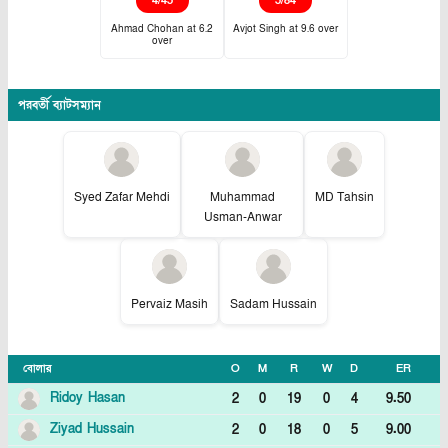
4
/
45
5
/
84
Ahmad Chohan
at
6.2
Avjot Singh
at
9.6
over
over
পরবর্তী ব্যাটসম্যান
Syed Zafar Mehdi
Muhammad
MD Tahsin
Usman-Anwar
Pervaiz Masih
Sadam Hussain
বোলার
O
M
R
W
D
ER
Ridoy Hasan
2
0
19
0
4
9.50
Ziyad Hussain
2
0
18
0
5
9.00