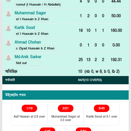
4
9
0
0
44.44
runout (I Hussain / H Abdullah)
Muhammad Sagor
1
2
0
0
50.00
st I Hussain b Z Khan
Kartik Sood
16
10
1
1
160.00
st I Hussain b Z Khan
Ahmad Chohan
0
1
0
0
0.00
c Ziyad Hussain b Z Khan
Md-Anik Sarker
25
13
2
2
192.31
Not out
অতিরিক্ত
10
(nb
0
, w
8
, b
0
, lb
2
)
সর্বমোট
84/5
(10 OVERS)
উইকেটের পতন
1
/
19
2
/
21
3
/
45
Asif Hassan
at
2.6
over
Muhammad Sagor
at
Kartik Sood
at
6.1
over
3.3
over