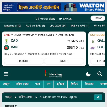
English
07, August 2026
|
am 3:44:06
Matches (
110
)
AUS vs BAN
(
1
)
LPL 2026
(
24
)
IRE vs AFG
(
1
)
WI vs PAK
LIVE
SCHEDULE
3-DAY WARM-UP
FIRST CLASS
AUS VS BAN
CA-XI
*164/5
GALL
42.1
BAN
263/10
COLO
75.5
Day 2 - Session 1, Cricket Australia XI trail by 99 runs.
Starts at
Aug
FIXTURES
STATS
FIXTUR
প্রচ্ছদ
লাইভ স্কোর
খবর
দল
ছবিঘর
ভিডিও
ফিকচার
ফলাফ
প্রচ্ছদ
লাইভ স্কোর
Kl Gladiators Vs PAK Eagles, Match 7
RESULT