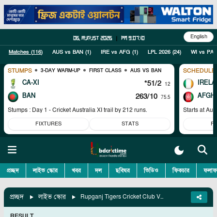
English
06, August 2026
|
pm 9:07:10
Matches (
116
)
AUS vs BAN
(
1
)
IRE vs AFG
(
1
)
LPL 2026
(
24
)
WI vs PAK
STUMPS
SCHEDULE
3-DAY WARM-UP
FIRST CLASS
AUS VS BAN
CA-XI
*51/2
IRELA
12
BAN
263/10
AFGH
75.5
Stumps : Day 1 - Cricket Australia XI trail by 212 runs.
Starts at
Aug
FIXTURES
STATS
F
প্রচ্ছদ
লাইভ স্কোর
খবর
দল
ছবিঘর
ভিডিও
ফিকচার
ফলাফ
প্রচ্ছদ
লাইভ স্কোর
Rupganj Tigers Cricket Club Vs Shinepukur Cricket Club, 63rd Match
RESULT