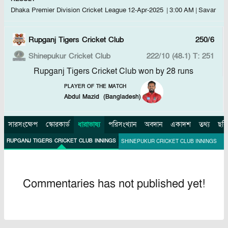
Dhaka Premier Division Cricket League
12-Apr-2025
|
3:00 AM
|
Savar
Rupganj Tigers Cricket Club
250/6
Shinepukur Cricket Club
222/10 (48.1)
T: 251
Rupganj Tigers Cricket Club won by 28 runs
PLAYER OF THE MATCH
Abdul Mazid
(
Bangladesh
)
সারসংক্ষেপ
স্কোরকার্ড
ধারাভাষ্য
পরিসংখ্যান
অবদান
একাদশ
তথ্য
ছবি
RUPGANJ TIGERS CRICKET CLUB INNINGS
SHINEPUKUR CRICKET CLUB INNINGS
Commentaries has not published yet!