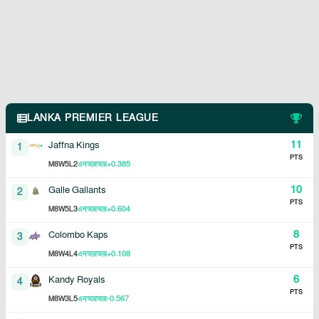
LANKA PREMIER LEAGUE
11
Jaffna Kings
1
PTS
8
5
2
+0.385
M
W
L
এনআরআর
10
Galle Gallants
2
PTS
8
5
3
+0.604
M
W
L
এনআরআর
8
Colombo Kaps
3
PTS
8
4
4
+0.108
M
W
L
এনআরআর
6
Kandy Royals
4
PTS
8
3
5
-0.567
M
W
L
এনআরআর