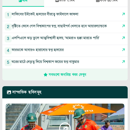
আজ
বিগত ৭ দিন
বিগত ৩০ দিন
সাকিবের উইকেট, হৃদয়ের বীরত্বে ফাইনালে জাফনা
1
বৃষ্টিতে ভেসে গেল বিশ্বকাপের স্বপ্ন, বাছাইপর্ব খেলতে হবে আয়ারল্যান্ডকে
2
এলপিএলে ঝড় তুলে আত্মবিশ্বাসী হৃদয়, 'আমরাও ছক্কা মারতে পারি'
3
ভারতকে আবারও হারানোর স্বপ্ন হৃদয়ের
4
ঘরের মাঠে নেতৃত্ব দিয়ে বিশ্বকাপ জয়ের স্বপ্ন বাভুমার
5
সবগুলো জনপ্রিয় খবর দেখুন
সাম্প্রতিক ছবিসমূহ