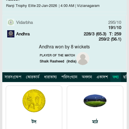
Ranji Trophy Elite
22-Jan-2026
|
4:00 AM
|
Vizianagaram
Vidarbha
295/10
191/10
Andhra
228/3 (65.3)
T: 259
259/2 (56.1)
Andhra won by 8 wickets
PLAYER OF THE MATCH
Shaik Rasheed
(
India
)
সারসংক্ষেপ
স্কোরকার্ড
ধারাভাষ্য
পরিসংখ্যান
অবদান
একাদশ
তথ্য
ছবি
টস
মাঠ