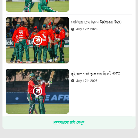
বোলিংয়ে ছন্দে ছিলেন টাইগাররা ©ZC
July 17th 2026
দুই ওপেনারই তুলে নেন ফিফটি ©ZC
July 17th 2026
সবগুলো ছবি দেখুন