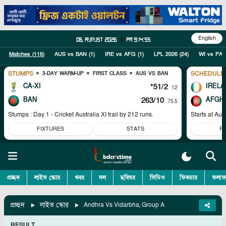
English
06, August 2026
|
pm 9:14:56
Matches (
116
)
AUS vs BAN
(
1
)
IRE vs AFG
(
1
)
LPL 2026
(
24
)
WI vs PAK
STUMPS
SCHEDULE
3-DAY WARM-UP
FIRST CLASS
AUS VS BAN
CA-XI
*51/2
IRELA
12
BAN
263/10
AFGH
75.5
Stumps : Day 1 - Cricket Australia XI trail by 212 runs.
Starts at
Aug
FIXTURES
STATS
F
প্রচ্ছদ
লাইভ স্কোর
খবর
দল
ছবিঘর
ভিডিও
ফিকচার
ফলাফ
প্রচ্ছদ
লাইভ স্কোর
Andhra Vs Vidarbha, Group A
RESULT