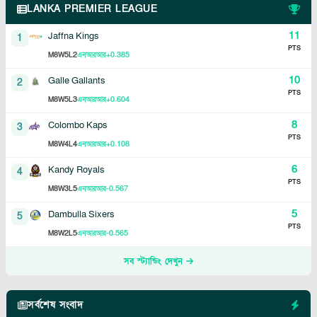
LANKA PREMIER LEAGUE
11
Jaffna Kings
1
PTS
8
5
2
+0.385
M
W
L
এনআরআর
10
Galle Gallants
2
PTS
8
5
3
+0.604
M
W
L
এনআরআর
8
Colombo Kaps
3
PTS
8
4
4
+0.108
M
W
L
এনআরআর
6
Kandy Royals
4
PTS
8
3
5
-0.567
M
W
L
এনআরআর
5
Dambulla Sixers
5
PTS
8
2
5
-0.565
M
W
L
এনআরআর
সব স্ট্যান্ডিং দেখুন
সর্বশেষ সংবাদ