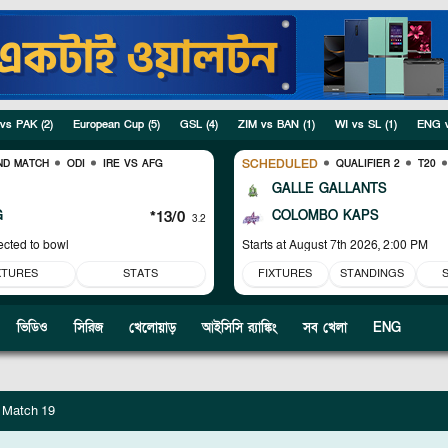
 vs PAK
(
2
)
European Cup
(
5
)
GSL
(
4
)
ZIM vs BAN
(
1
)
WI vs SL
(
1
)
ENG 
SCHEDULED
ND MATCH
ODI
IRE VS AFG
QUALIFIER 2
T20
GALLE GALLANTS
G
*13/0
COLOMBO KAPS
3.2
ected to bowl
Starts at
August 7th 2026, 2:00 PM
XTURES
STATS
FIXTURES
STANDINGS
ভিডিও
সিরিজ
খেলোয়াড়
আইসিসি র‍্যাঙ্কিং
সব খেলা
ENG
, Match 19