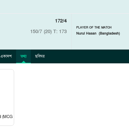
172/4
PLAYER OF THE MATCH
150/7 (20)
T: 173
Nurul Hasan
(
Bangladesh
)
একাদশ
তথ্য
ছবিঘর
nd (MCG