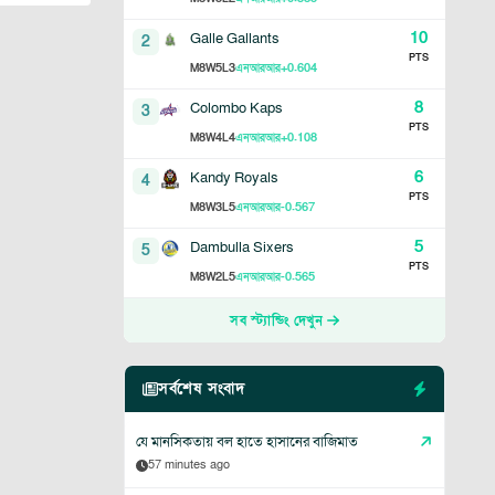
10
Galle Gallants
2
PTS
8
5
3
+0.604
M
W
L
এনআরআর
8
Colombo Kaps
3
PTS
8
4
4
+0.108
M
W
L
এনআরআর
6
Kandy Royals
4
PTS
8
3
5
-0.567
M
W
L
এনআরআর
5
Dambulla Sixers
5
PTS
8
2
5
-0.565
M
W
L
এনআরআর
সব স্ট্যান্ডিং দেখুন
সর্বশেষ সংবাদ
যে মানসিকতায় বল হাতে হাসানের বাজিমাত
57 minutes ago