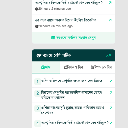
অস্ট্রেলিয়ার বিপক্ষে দ্বিতীয় টেস্টে খেলবেন শরিফুল?
20 hours 2 minutes ago
২৫ বছর বয়সে অবসর নিলেন ইংলিশ ক্রিকেটার
20 hours 36 minutes ago
সবগুলো সর্বশেষ সংবাদ দেখুন
সবচেয়ে বেশি পঠিত
আজ
বিগত ৭ দিন
বিগত ৩০ দিন
কঠিন কন্ডিশনে সেঞ্চুরির রহস্য জানালেন মিরাজ
1
মিরাজের সেঞ্চুরির পর তাসকিন-হাসানের তোপে
2
স্বস্তিতে বাংলাদেশ
এশিয়া কাপের সূচি চূড়ান্ত, ভারত-পাকিস্তান ম্যাচ ৫
3
সেপ্টেম্বর
অস্ট্রেলিয়ার বিপক্ষে দ্বিতীয় টেস্টে খেলবেন শরিফুল?
4