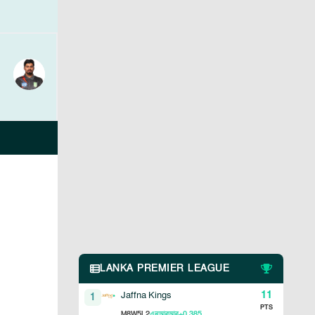
LANKA PREMIER LEAGUE
11
Jaffna Kings
1
PTS
8
5
2
+0.385
M
W
L
এনআরআর