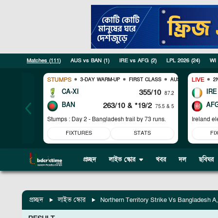
Matches (
111
)
AUS vs BAN
(
1
)
IRE vs AFG
(
2
)
LPL 2026
(
24
)
WI
STUMPS
LIVE
3-DAY WARM-UP
FIRST CLASS
AUS VS BAN
2
CA-XI
355/10
IRE
87.2
BAN
263/10
& *19/2
AF
75.5 & 5
Stumps : Day 2 - Bangladesh trail by 73 runs.
Ireland el
FIXTURES
STATS
FI
প্রচ্ছদ
লাইভ স্কোর
খবর
দল
ছবিঘর
প্রচ্ছদ
লাইভ স্কোর
Northern Territory Strike Vs Bangladesh A