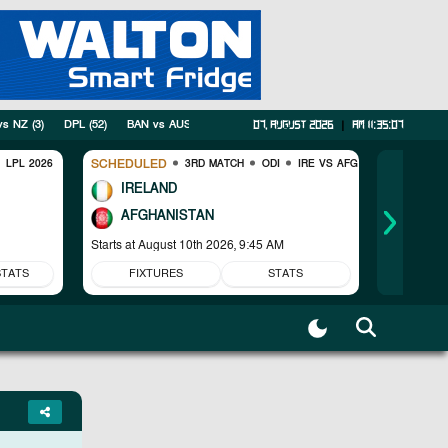
vs NZ
(
3
)
DPL
(
52
)
BAN vs AUS
(
2
)
ICC Womens T20 World Cup Warm-up Mat
07, August 2026
|
am 11:35:08
SCHEDULED
COMPLET
LPL 2026
3RD MATCH
ODI
IRE VS AFG
IRELAND
WI
AFGHANISTAN
PAK
Starts at
August 10th 2026, 9:45 AM
Pakistan w
STATS
FIXTURES
STATS
FIX