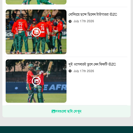
বোলিংয়ে ছন্দে ছিলেন টাইগাররা ©ZC
July 17th 2026
দুই ওপেনারই তুলে নেন ফিফটি ©ZC
July 17th 2026
সবগুলো ছবি দেখুন