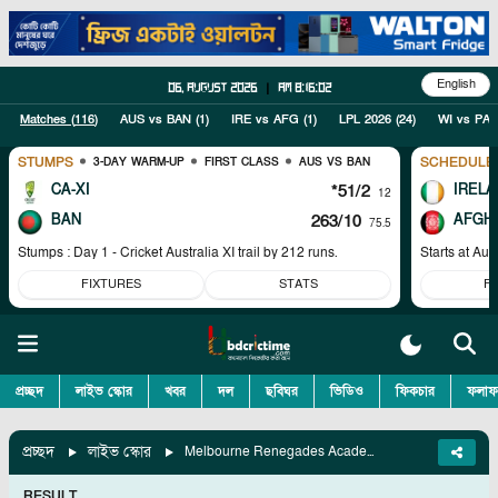
English
06, August 2026
|
am 8:16:02
Matches (
116
)
AUS vs BAN
(
1
)
IRE vs AFG
(
1
)
LPL 2026
(
24
)
WI vs PAK
STUMPS
SCHEDULE
3-DAY WARM-UP
FIRST CLASS
AUS VS BAN
CA-XI
*51/2
IRELA
12
BAN
263/10
AFGH
75.5
Stumps : Day 1 - Cricket Australia XI trail by 212 runs.
Starts at
Aug
FIXTURES
STATS
F
প্রচ্ছদ
লাইভ স্কোর
খবর
দল
ছবিঘর
ভিডিও
ফিকচার
ফলাফ
প্রচ্ছদ
লাইভ স্কোর
Melbourne Renegades Academy Vs Adelaide Strikers Academy, Match 28
RESULT