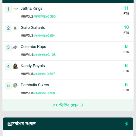
11
Jaffna Kings
1
PTS
8
5
2
+0.385
M
W
L
এনআরআর
10
Galle Gallants
2
PTS
8
5
3
+0.604
M
W
L
এনআরআর
8
Colombo Kaps
3
PTS
8
4
4
+0.108
M
W
L
এনআরআর
6
Kandy Royals
4
PTS
8
3
5
-0.567
M
W
L
এনআরআর
5
Dambulla Sixers
5
PTS
8
2
5
-0.565
M
W
L
এনআরআর
সব স্ট্যান্ডিং দেখুন
সর্বশেষ সংবাদ