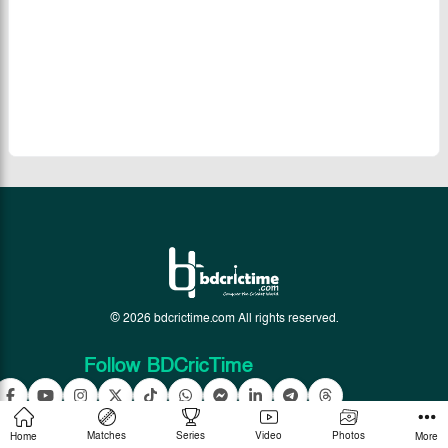
© 2026 bdcrictime.com All rights reserved.
Follow BDCricTime
Matches
Series
Video
Photos
Home
More