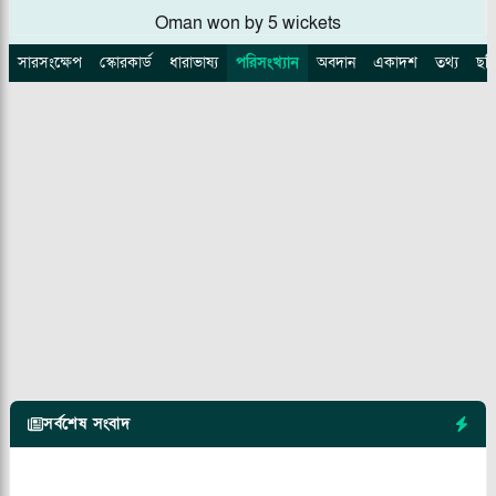
Oman won by 5 wickets
সারসংক্ষেপ
স্কোরকার্ড
ধারাভাষ্য
পরিসংখ্যান
অবদান
একাদশ
তথ্য
ছব
সর্বশেষ সংবাদ