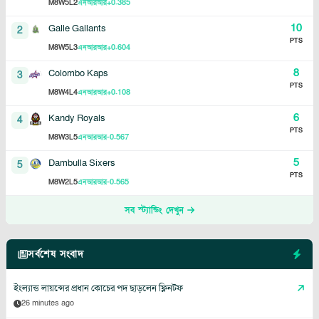
8
5
2
+0.385
M
W
L
এনআরআর
10
Galle Gallants
2
PTS
8
5
3
+0.604
M
W
L
এনআরআর
8
Colombo Kaps
3
PTS
8
4
4
+0.108
M
W
L
এনআরআর
6
Kandy Royals
4
PTS
8
3
5
-0.567
M
W
L
এনআরআর
5
Dambulla Sixers
5
PTS
8
2
5
-0.565
M
W
L
এনআরআর
সব স্ট্যান্ডিং দেখুন
সর্বশেষ সংবাদ
ইংল্যান্ড লায়ন্সের প্রধান কোচের পদ ছাড়লেন ফ্লিনটফ
26 minutes ago