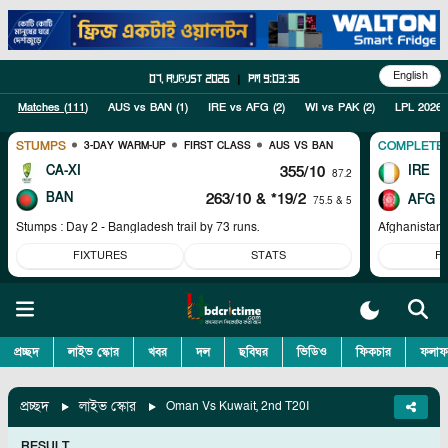
English
07, August 2026
|
pm 9:03:37
Matches (
111
)
AUS vs BAN
(
1
)
IRE vs AFG
(
2
)
WI vs PAK
(
2
)
LPL 2026
STUMPS
COMPLETE
3-DAY WARM-UP
FIRST CLASS
AUS VS BAN
CA-XI
355/10
IRE
87.2
BAN
263/10
& *19/2
AFG
75.5 & 5
Stumps : Day 2 - Bangladesh trail by 73 runs.
Afghanistan 
FIXTURES
STATS
F
প্রচ্ছদ
লাইভ স্কোর
খবর
দল
ছবিঘর
ভিডিও
ফিকচার
ফলাফ
প্রচ্ছদ
লাইভ স্কোর
Oman Vs Kuwait, 2nd T20I
RESULT