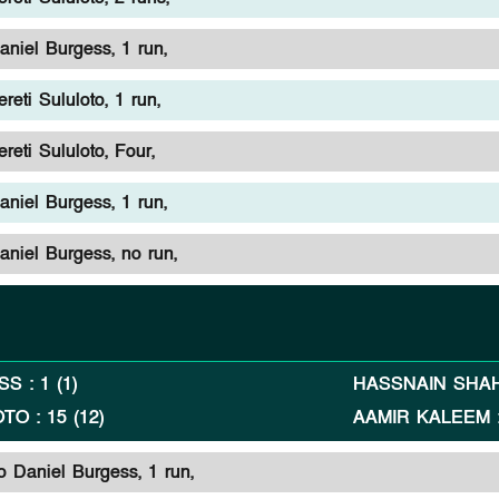
aniel Burgess, 1 run,
reti Sululoto, 1 run,
reti Sululoto, Four,
aniel Burgess, 1 run,
aniel Burgess, no run,
SS
:
1
(
1
)
HASSNAIN SHA
OTO
:
15
(
12
)
AAMIR KALEEM
 Daniel Burgess, 1 run,