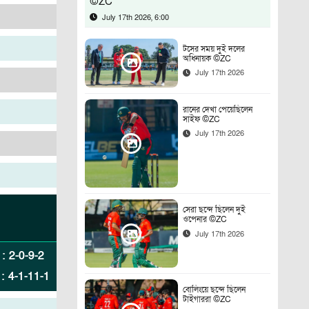
©ZC
July 17th 2026, 6:00
টসের সময় দুই দলের
অধিনায়ক ©ZC
July 17th 2026
রানের দেখা পেয়েছিলেন
সাইফ ©ZC
July 17th 2026
সেরা ছন্দে ছিলেন দুই
ওপেনার ©ZC
July 17th 2026
:
2
-
0
-
9
-
2
:
4
-
1
-
11
-
1
বোলিংয়ে ছন্দে ছিলেন
টাইগাররা ©ZC