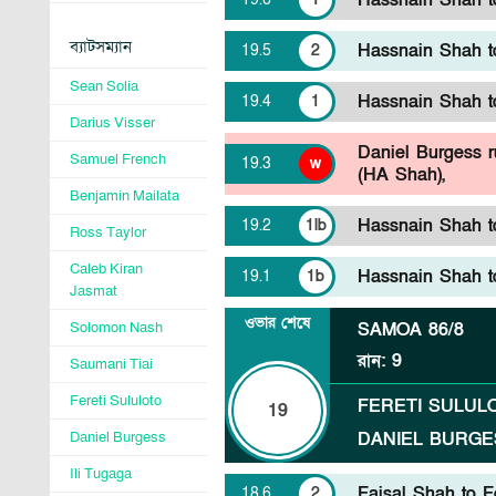
Hassnain Shah to
ব্যাটসম্যান
Hassnain Shah to
19
.
5
2
Sean Solia
Hassnain Shah to
19
.
4
1
Darius Visser
Daniel Burgess 
Samuel French
19
.
3
w
(HA Shah),
Benjamin Mailata
Hassnain Shah to
19
.
2
1lb
Ross Taylor
Caleb Kiran
Hassnain Shah to
19
.
1
1b
Jasmat
ওভার শেষে
Solomon Nash
SAMOA
86/8
রান
:
9
Saumani Tiai
Fereti Sululoto
FERETI SULUL
19
Daniel Burgess
DANIEL BURGE
Ili Tugaga
Faisal Shah to Fe
18
.
6
2