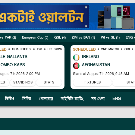
 vs PAK
(
2
)
European Cup
(
5
)
GSL
(
4
)
ZIM vs BAN
(
1
)
WI vs SL
(
1
)
ENG 
LED
SCHEDULED
AN
QUALIFIER 2
T20
LPL 2026
2ND MATCH
ODI
LLE GALLANTS
IRELAND
LOMBO KAPS
AFGHANISTAN
ugust 7th 2026, 2:00 PM
Starts at
August 7th 2026, 9:45 AM
RES
STANDINGS
STATS
FIXTURES
STAT
ভিডিও
সিরিজ
খেলোয়াড়
আইসিসি র‍্যাঙ্কিং
সব খেলা
ENG