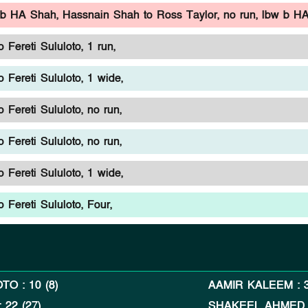
 b HA Shah,
Hassnain Shah to Ross Taylor, no run, lbw b H
Fereti Sululoto, 1 run,
 Fereti Sululoto, 1 wide,
 Fereti Sululoto, no run,
 Fereti Sululoto, no run,
 Fereti Sululoto, 1 wide,
 Fereti Sululoto, Four,
OTO
:
10
(
8
)
AAMIR KALEEM
:
:
22
(
27
)
SHAKEEL AHMED