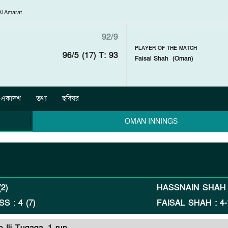
Al Amarat
92/9
PLAYER OF THE MATCH
96/5 (17)
T: 93
Faisal Shah
(
Oman
)
একাদশ
তথ্য
ছবিঘর
OMAN INNINGS
(
2
)
HASSNAIN SHAH
SS
:
4
(
7
)
FAISAL SHAH
:
4
-