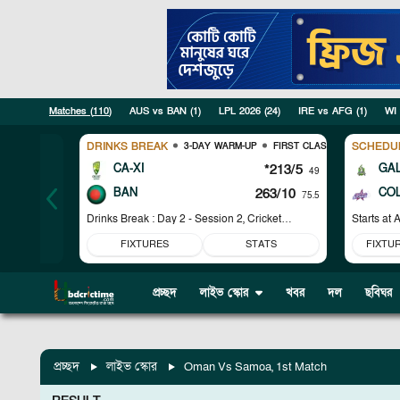
Matches (
110
)
AUS vs BAN
(
1
)
LPL 2026
(
24
)
IRE vs AFG
(
1
)
WI
DRINKS BREAK
SCHEDU
3-DAY WARM-UP
FIRST CLASS
AUS VS B
CA-XI
*213/5
GA
49
BAN
263/10
CO
75.5
Drinks Break : Day 2 - Session 2, Cricket
Starts at
A
Australia XI trail by 50 runs.
FIXTURES
STATS
FIXTU
প্রচ্ছদ
লাইভ স্কোর
খবর
দল
ছবিঘর
প্রচ্ছদ
লাইভ স্কোর
Oman Vs Samoa, 1st Match