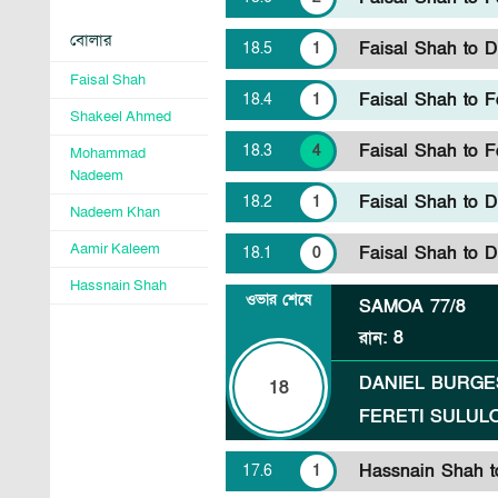
বোলার
Faisal Shah to D
18
.
5
1
Faisal Shah
Faisal Shah to Fe
18
.
4
1
Shakeel Ahmed
Faisal Shah to Fe
18
.
3
4
Mohammad
Nadeem
Faisal Shah to D
18
.
2
1
Nadeem Khan
Aamir Kaleem
Faisal Shah to D
18
.
1
0
Hassnain Shah
ওভার শেষে
SAMOA
77/8
রান
:
8
DANIEL BURGE
18
FERETI SULUL
Hassnain Shah to
17
.
6
1