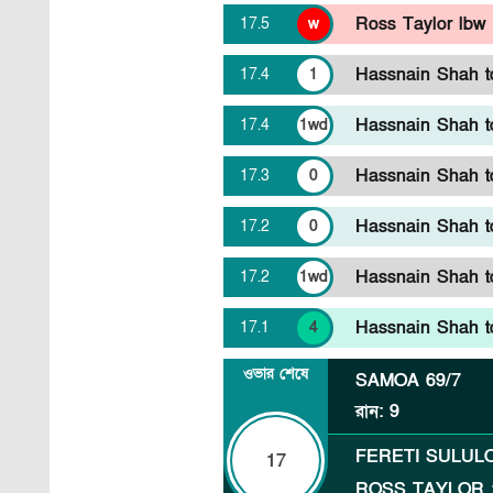
Ross Taylor lbw
17
.
5
w
Hassnain Shah to 
17
.
4
1
Hassnain Shah to
17
.
4
1wd
Hassnain Shah to
17
.
3
0
Hassnain Shah to
17
.
2
0
Hassnain Shah to
17
.
2
1wd
Hassnain Shah to
17
.
1
4
ওভার শেষে
SAMOA
69/7
রান
:
9
FERETI SULUL
17
ROSS TAYLOR