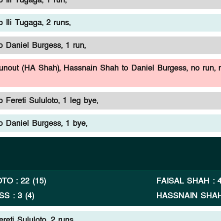
 Ili Tugaga, 1 run,
 Ili Tugaga, 2 runs,
 Daniel Burgess, 1 run,
runout (HA Shah),
Hassnain Shah to Daniel Burgess, no run, 
 Fereti Sululoto, 1 leg bye,
 Daniel Burgess, 1 bye,
OTO
:
22
(
15
)
FAISAL SHAH
:
SS
:
3
(
4
)
HASSNAIN SHA
reti Sululoto, 2 runs,