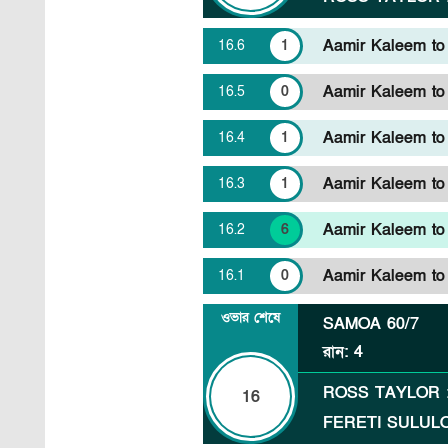
Aamir Kaleem to F
16
.
6
1
Aamir Kaleem to F
16
.
5
0
Aamir Kaleem to 
16
.
4
1
Aamir Kaleem to F
16
.
3
1
Aamir Kaleem to F
16
.
2
6
Aamir Kaleem to F
16
.
1
0
ওভার শেষে
SAMOA
60/7
রান
:
4
ROSS TAYLOR
16
FERETI SULUL