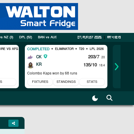
vs NZ
(
3
)
DPL
(
52
)
BAN vs AUS
(
2
)
ICC Womens T20 World Cup Warm-up Mat
07, August 2026
|
am 4:18:20
COMPLETED
COMPLET
IRE VS AFG
ELIMINATOR
T20
LPL 2026
203/7
CK
JK
20
KR
135/10
GG
18.4
Colombo Kaps won by 68 runs
Jaffna Kin
S
FIXTURES
STANDINGS
STATS
FIXTUR