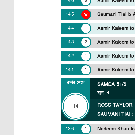
Aamir Kaleem to F
14
.
6
0
Saumani Tiai b 
14
.
5
w
Aamir Kaleem to 
14
.
4
1
Aamir Kaleem to 
14
.
3
2
Aamir Kaleem to 
14
.
2
1
Aamir Kaleem to 
14
.
1
1
ওভার শেষে
SAMOA
51/6
রান
:
4
ROSS TAYLOR
14
SAUMANI TIAI
Nadeem Khan to 
13
.
6
1