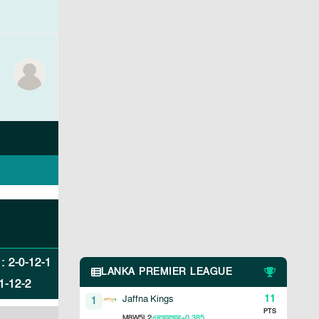
:
2
-
0
-
12
-
1
LANKA PREMIER LEAGUE
1
-
12
-
2
11
Jaffna Kings
1
PTS
8
5
2
+0.385
M
W
L
এনআরআর