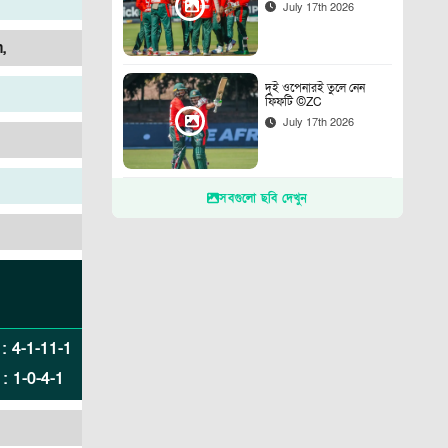
July 17th 2026
,
দুই ওপেনারই তুলে নেন
ফিফটি ©ZC
July 17th 2026
সবগুলো ছবি দেখুন
:
4
-
1
-
11
-
1
:
1
-
0
-
4
-
1