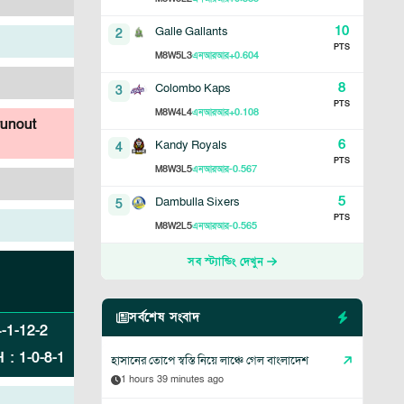
10
Galle Gallants
2
PTS
8
5
3
+0.604
M
W
L
এনআরআর
8
Colombo Kaps
3
PTS
8
4
4
+0.108
M
W
L
এনআরআর
runout
6
Kandy Royals
4
PTS
8
3
5
-0.567
M
W
L
এনআরআর
5
Dambulla Sixers
5
PTS
8
2
5
-0.565
M
W
L
এনআরআর
সব স্ট্যান্ডিং দেখুন
সর্বশেষ সংবাদ
4
-
1
-
12
-
2
H
:
1
-
0
-
8
-
1
হাসানের তোপে স্বস্তি নিয়ে লাঞ্চে গেল বাংলাদেশ
1 hours 39 minutes ago