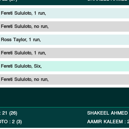
ereti Sululoto, 1 run,
ereti Sululoto, no run,
Ross Taylor, 1 run,
ereti Sululoto, 1 run,
ereti Sululoto, Six,
ereti Sululoto, no run,
:
21
(
26
)
SHAKEEL AHMED
OTO
:
2
(
3
)
AAMIR KALEEM
: