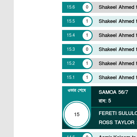
Shakeel Ahmed to
15
.
6
0
Shakeel Ahmed to
15
.
5
1
Shakeel Ahmed to
15
.
4
1
Shakeel Ahmed to
15
.
3
0
Shakeel Ahmed to
15
.
2
1
Shakeel Ahmed to
15
.
1
1
ওভার শেষে
SAMOA
56/7
রান
:
5
FERETI SULUL
15
ROSS TAYLOR