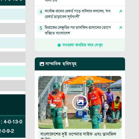
অনিশ্চিত
সর্বোচ্চ রানের রেকর্ড গড়ে বাটলার বললেন, 'সব
4
রেকর্ড ছাড়াবেন সূর্যবংশী'
মিরাজের সেঞ্চুরির পর তাসকিন-হাসানের তোপে
5
স্বস্তিতে বাংলাদেশ
সবগুলো জনপ্রিয় খবর দেখুন
সাম্প্রতিক ছবিসমূহ
:
4
-
0
-
13
-
0
2
-
0
-
9
-
2
বাংলাদেশের দুই ওপেনার সাইফ এবং তানজিদ