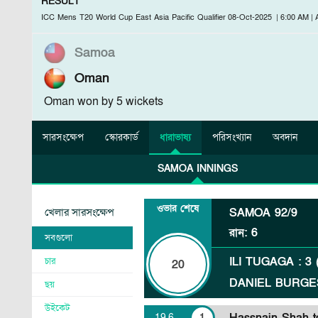
RESULT
ICC Mens T20 World Cup East Asia Pacific Qualifier
08-Oct-2025
|
6:00 AM
|
Samoa
Oman
Oman won by 5 wickets
সারসংক্ষেপ
স্কোরকার্ড
ধারাভাষ্য
পরিসংখ্যান
অবদান
SAMOA INNINGS
ওভার শেষে
খেলার সারসংক্ষেপ
SAMOA
92/9
রান
:
6
সবগুলো
ILI TUGAGA
:
3
চার
20
DANIEL BURGE
ছয়
উইকেট
19
.
6
1