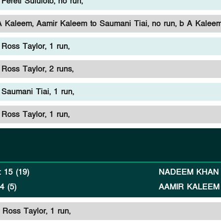
ereti Sululoto, no run,
A Kaleem,
Aamir Kaleem to Saumani Tiai, no run, b A Kaleem
Ross Taylor, 1 run,
Ross Taylor, 2 runs,
Saumani Tiai, 1 run,
Ross Taylor, 1 run,
:
15
(
19
)
NADEEM KHAN
:
4
(
5
)
AAMIR KALEEM
Ross Taylor, 1 run,