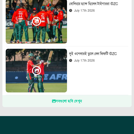
বোলিংয়ে ছন্দে ছিলেন টাইগাররা ©ZC
July 17th 2026
দুই ওপেনারই তুলে নেন ফিফটি ©ZC
July 17th 2026
সবগুলো ছবি দেখুন