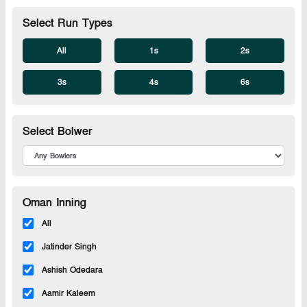
Select Run Types
All
1s
2s
3s
4s
6s
Select Bolwer
Oman Inning
All
Jatinder Singh
Ashish Odedara
Aamir Kaleem