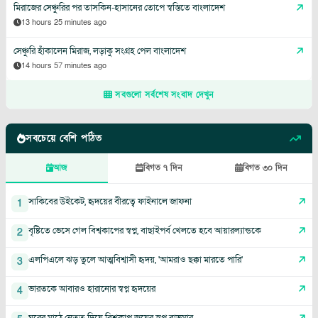
মিরাজের সেঞ্চুরির পর তাসকিন-হাসানের তোপে স্বস্তিতে বাংলাদেশ
13 hours 25 minutes ago
সেঞ্চুরি হাঁকালেন মিরাজ, লড়াকু সংগ্রহ পেল বাংলাদেশ
14 hours 57 minutes ago
সবগুলো সর্বশেষ সংবাদ দেখুন
সবচেয়ে বেশি পঠিত
আজ
বিগত ৭ দিন
বিগত ৩০ দিন
সাকিবের উইকেট, হৃদয়ের বীরত্বে ফাইনালে জাফনা
1
বৃষ্টিতে ভেসে গেল বিশ্বকাপের স্বপ্ন, বাছাইপর্ব খেলতে হবে আয়ারল্যান্ডকে
2
এলপিএলে ঝড় তুলে আত্মবিশ্বাসী হৃদয়, 'আমরাও ছক্কা মারতে পারি'
3
ভারতকে আবারও হারানোর স্বপ্ন হৃদয়ের
4
ঘরের মাঠে নেতৃত্ব দিয়ে বিশ্বকাপ জয়ের স্বপ্ন বাভুমার