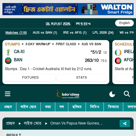
English
06, August 2026
|
pm 9:33:42
Matches (
116
)
AUS vs BAN
(
1
)
IRE vs AFG
(
1
)
LPL 2026
(
24
)
WI vs PAK
STUMPS
SCHEDULE
3-DAY WARM-UP
FIRST CLASS
AUS VS BAN
CA-XI
*51/2
IRELA
12
BAN
263/10
AFGH
75.5
Stumps : Day 1 - Cricket Australia XI trail by 212 runs.
Starts at
Aug
FIXTURES
STATS
F
প্রচ্ছদ
লাইভ স্কোর
খবর
দল
ছবিঘর
ভিডিও
ফিকচার
ফলাফ
প্রচ্ছদ
লাইভ স্কোর
Oman Vs Papua New Guinea, 9th Match
RESULT