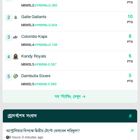
PTS
8
5
2
+0.385
M
W
L
এনআরআর
10
Galle Gallants
2
PTS
8
5
3
+0.604
M
W
L
এনআরআর
8
Colombo Kaps
3
PTS
8
4
4
+0.108
M
W
L
এনআরআর
6
Kandy Royals
4
PTS
8
3
5
-0.567
M
W
L
এনআরআর
5
Dambulla Sixers
5
PTS
8
2
5
-0.565
M
W
L
এনআরআর
সব স্ট্যান্ডিং দেখুন
সর্বশেষ সংবাদ
অস্ট্রেলিয়ার বিপক্ষে দ্বিতীয় টেস্টে খেলবেন শরিফুল?
6 hours 0 minutes ago