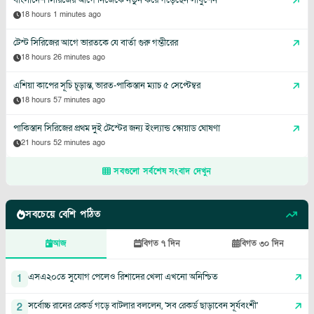
বাংলাদেশ সিরিজের আগে নিজেকে নতুন করে গড়েছেন লাবুশেন
18 hours 1 minutes ago
টেস্ট সিরিজের আগে ভারতকে যে বার্তা গুরু গম্ভীরের
18 hours 26 minutes ago
এশিয়া কাপের সূচি চূড়ান্ত, ভারত-পাকিস্তান ম্যাচ ৫ সেপ্টেম্বর
18 hours 57 minutes ago
পাকিস্তান সিরিজের প্রথম দুই টেস্টের জন্য ইংল্যান্ড স্কোয়াড ঘোষণা
21 hours 52 minutes ago
সবগুলো সর্বশেষ সংবাদ দেখুন
সবচেয়ে বেশি পঠিত
আজ
বিগত ৭ দিন
বিগত ৩০ দিন
এসএ২০তে সুযোগ পেলেও রিশাদের খেলা এখনো অনিশ্চিত
1
সর্বোচ্চ রানের রেকর্ড গড়ে বাটলার বললেন, 'সব রেকর্ড ছাড়াবেন সূর্যবংশী'
2