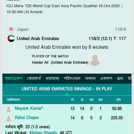
ICC Mens T20 World Cup East Asia Pacific Qualifier
16-Oct-2025
|
10:30 AM
|
Al Amarat
Japan
116/9
United Arab Emirates
118/2 (12.1)
T: 117
United Arab Emirates won by 8 wickets
PLAYER OF THE MATCH
Haider Ali
(
United Arab Emirates
)
সারসংক্ষেপ
স্কোরকার্ড
ধারাভাষ্য
পরিসংখ্যান
অবদান
একাদশ
তথ্য
ছবি
UNITED ARAB EMIRATES INNINGS
- IN PLAY
ব্যাটসম্যান
R
B
4S
6S
SR
Mayank Kumar
*
13
14
0
1
92.86
Rahul Chopra
14
6
0
2
233.33
বর্তমান জুটি
:
23
(
1.5
overs)
Last Wicket:
Alishan Sharafu
46
(
27
)