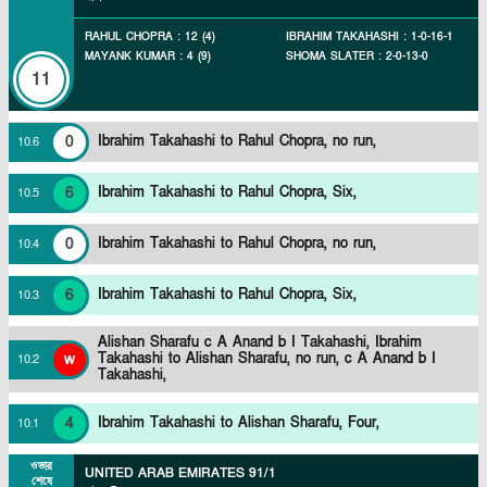
RAHUL CHOPRA
:
12
(
4
)
IBRAHIM TAKAHASHI
:
1
-
0
-
16
-
1
MAYANK KUMAR
:
4
(
9
)
SHOMA SLATER
:
2
-
0
-
13
-
0
11
0
Ibrahim Takahashi to Rahul Chopra, no run,
10
.
6
6
Ibrahim Takahashi to Rahul Chopra, Six,
10
.
5
0
Ibrahim Takahashi to Rahul Chopra, no run,
10
.
4
6
Ibrahim Takahashi to Rahul Chopra, Six,
10
.
3
Alishan Sharafu c A Anand b I Takahashi,
Ibrahim
w
Takahashi to Alishan Sharafu, no run, c A Anand b I
10
.
2
Takahashi,
4
Ibrahim Takahashi to Alishan Sharafu, Four,
10
.
1
ওভার
UNITED ARAB EMIRATES
91/1
শেষে