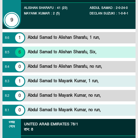
ALISHAN SHARAFU
:
41
(
23
)
ABDUL SAMAD
:
2
-
0
-
24
-
0
MAYANK KUMAR
:
2
(
5
)
DECLAN SUZUKI
:
1
-
0
-
8
-
1
9
1
Abdul Samad to Alishan Sharafu, 1 run,
8
.
6
6
Abdul Samad to Alishan Sharafu, Six,
8
.
5
0
Abdul Samad to Alishan Sharafu, no run,
8
.
4
1
Abdul Samad to Mayank Kumar, 1 run,
8
.
3
0
Abdul Samad to Mayank Kumar, no run,
8
.
2
0
Abdul Samad to Mayank Kumar, no run,
8
.
1
ওভার
UNITED ARAB EMIRATES
78/1
শেষে
রান
:
8