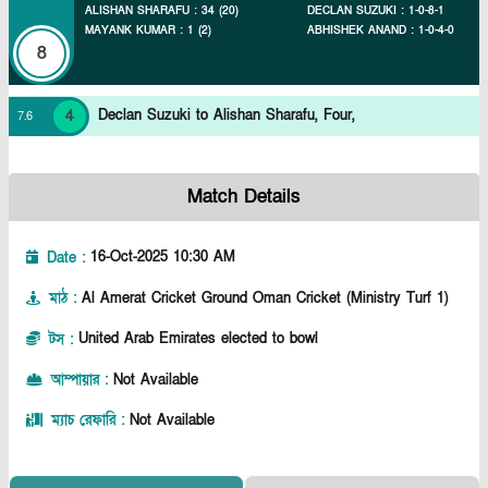
ALISHAN SHARAFU
:
34
(
20
)
DECLAN SUZUKI
:
1
-
0
-
8
-
1
MAYANK KUMAR
:
1
(
2
)
ABHISHEK ANAND
:
1
-
0
-
4
-
0
8
4
Declan Suzuki to Alishan Sharafu, Four,
7
.
6
Match Details
Date :
16-Oct-2025 10:30 AM
মাঠ
:
Al Amerat Cricket Ground Oman Cricket (Ministry Turf 1)
টস
:
United Arab Emirates elected to bowl
আম্পায়ার
:
Not Available
ম্যাচ রেফারি
:
Not Available