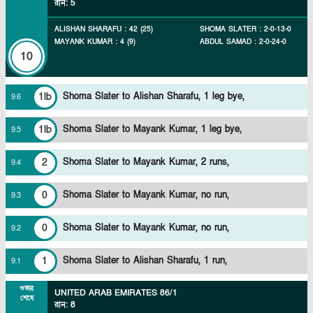
রান
:
5
ALISHAN SHARAFU
:
42
(
25
)
SHOMA SLATER
:
2
-
0
-
13
-
0
MAYANK KUMAR
:
4
(
9
)
ABDUL SAMAD
:
2
-
0
-
24
-
0
10
1lb
Shoma Slater to Alishan Sharafu, 1 leg bye,
9
.
6
1lb
Shoma Slater to Mayank Kumar, 1 leg bye,
9
.
5
2
Shoma Slater to Mayank Kumar, 2 runs,
9
.
4
0
Shoma Slater to Mayank Kumar, no run,
9
.
3
0
Shoma Slater to Mayank Kumar, no run,
9
.
2
1
Shoma Slater to Alishan Sharafu, 1 run,
9
.
1
ওভার
UNITED ARAB EMIRATES
86/1
শেষে
রান
:
8