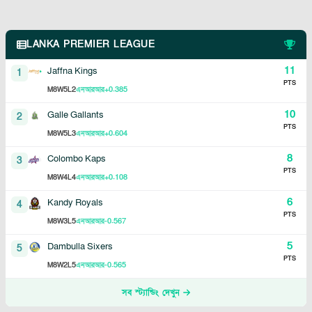
LANKA PREMIER LEAGUE
11
Jaffna Kings
1
PTS
8
5
2
+0.385
M
W
L
এনআরআর
10
Galle Gallants
2
PTS
8
5
3
+0.604
M
W
L
এনআরআর
8
Colombo Kaps
3
PTS
8
4
4
+0.108
M
W
L
এনআরআর
6
Kandy Royals
4
PTS
8
3
5
-0.567
M
W
L
এনআরআর
5
Dambulla Sixers
5
PTS
8
2
5
-0.565
M
W
L
এনআরআর
সব স্ট্যান্ডিং দেখুন