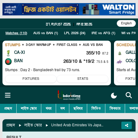
English
07, August 2026
|
am 8:38:26
Matches (
110
)
AUS vs BAN
(
1
)
LPL 2026
(
24
)
IRE vs AFG
(
1
)
WI vs PAK
STUMPS
SCHEDULE
3-DAY WARM-UP
FIRST CLASS
AUS VS BAN
CA-XI
355/10
GALL
87.2
BAN
263/10
& *19/2
COLO
75.5 & 5
Stumps : Day 2 - Bangladesh trail by 73 runs.
Starts at
Aug
FIXTURES
STATS
FIXTUR
প্রচ্ছদ
লাইভ স্কোর
খবর
দল
ছবিঘর
ভিডিও
ফিকচার
ফলাফ
প্রচ্ছদ
লাইভ স্কোর
United Arab Emirates Vs Japan, A1 V B2
RESULT