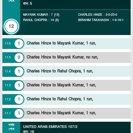
শেষে
রান
:
5
MAYANK KUMAR
:
7
(
13
)
CHARLES HINZE
:
3
-
0
-
25
-
0
RAHUL CHOPRA
:
14
(
6
)
IBRAHIM TAKAHASHI
:
1
-
0
-
16
-
1
12
1
Charles Hinze to Mayank Kumar, 1 run,
11
.
6
0
Charles Hinze to Mayank Kumar, no run,
11
.
5
1
Charles Hinze to Rahul Chopra, 1 run,
11
.
4
1
Charles Hinze to Mayank Kumar, 1 run,
11
.
3
1
Charles Hinze to Rahul Chopra, 1 run,
11
.
2
1
Charles Hinze to Mayank Kumar, 1 run,
11
.
1
ওভার
UNITED ARAB EMIRATES
107/2
শেষে
রান
:
16