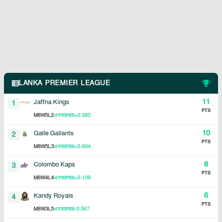
LANKA PREMIER LEAGUE
11
Jaffna Kings
1
PTS
8
5
2
+0.385
M
W
L
এনআরআর
10
Galle Gallants
2
PTS
8
5
3
+0.604
M
W
L
এনআরআর
8
Colombo Kaps
3
PTS
8
4
4
+0.108
M
W
L
এনআরআর
6
Kandy Royals
4
PTS
8
3
5
-0.567
M
W
L
এনআরআর