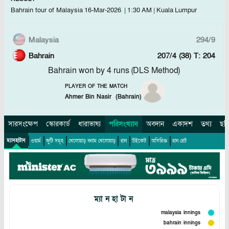
Bahrain tour of Malaysia
16-Mar-2026
|
1:30 AM
|
Kuala Lumpur
Malaysia
294/9
Bahrain
207/4 (38)
T: 204
Bahrain won by 4 runs (DLS Method)
PLAYER OF THE MATCH
Ahmer Bin Nasir
(
Bahrain
)
সারসংক্ষেপ
স্কোরকার্ড
ধারাভাষ্য
পরিসংখ্যান
অবদান
একাদশ
তথ্য
ছব
ম্যানহাটান
ওয়ার্ম
জুটি সমূহ
খেলোয়াড়
বনাম
খেলোয়াড়
রান
উইকেট
অতিরিক্ত
রান রেট
ম্যানহাটান
malaysia innings
bahrain innings