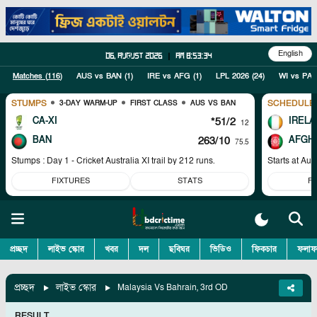
English
06, August 2026
|
am 8:53:35
Matches (
116
)
AUS vs BAN
(
1
)
IRE vs AFG
(
1
)
LPL 2026
(
24
)
WI vs PAK
STUMPS
SCHEDULE
3-DAY WARM-UP
FIRST CLASS
AUS VS BAN
CA-XI
*51/2
IRELA
12
BAN
263/10
AFGH
75.5
Stumps : Day 1 - Cricket Australia XI trail by 212 runs.
Starts at
Aug
FIXTURES
STATS
F
প্রচ্ছদ
লাইভ স্কোর
খবর
দল
ছবিঘর
ভিডিও
ফিকচার
ফলাফ
প্রচ্ছদ
লাইভ স্কোর
Malaysia Vs Bahrain, 3rd OD
RESULT