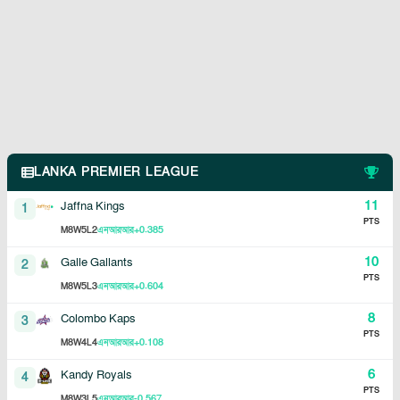
LANKA PREMIER LEAGUE
11
Jaffna Kings
1
PTS
8
5
2
+0.385
M
W
L
এনআরআর
10
Galle Gallants
2
PTS
8
5
3
+0.604
M
W
L
এনআরআর
8
Colombo Kaps
3
PTS
8
4
4
+0.108
M
W
L
এনআরআর
6
Kandy Royals
4
PTS
8
3
5
-0.567
M
W
L
এনআরআর