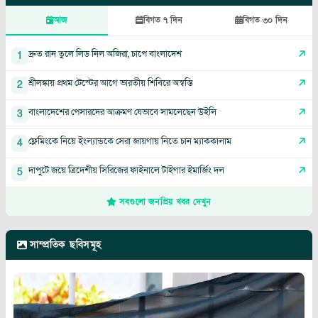
আজ
বিগত ৭ দিন
বিগত ৩০ দিন
দ্রুত রান তুলে লিড নিল অজিরা, চাপে বাংলাদেশ
1
শ্রীলঙ্কায় প্রথম টেস্টের আগে ভারতীয় শিবিরে অস্বস্তি
2
বাংলাদেশের পেসারদের আক্রমণ যেভাবে সামলেছেন উইলি
3
ফ্লেমিংকে নিয়ে ইংল্যান্ডকে সেরা জায়গায় নিতে চান ম্যাককালাম
4
দাপুটে জয়ে ত্রিদেশীয় সিরিজের ফাইনালে টাইগার ইমার্জিং দল
5
সবগুলো জনপ্রিয় খবর দেখুন
সাম্প্রতিক ছবিসমূহ