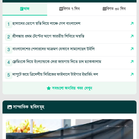
আজ
বিগত ৭ দিন
বিগত ৩০ দিন
হাসানের তোপে স্বস্তি নিয়ে লাঞ্চে গেল বাংলাদেশ
1
শ্রীলঙ্কায় প্রথম টেস্টের আগে ভারতীয় শিবিরে অস্বস্তি
2
বাংলাদেশের পেসারদের আক্রমণ যেভাবে সামলেছেন উইলি
3
ফ্লেমিংকে নিয়ে ইংল্যান্ডকে সেরা জায়গায় নিতে চান ম্যাককালাম
4
দাপুটে জয়ে ত্রিদেশীয় সিরিজের ফাইনালে টাইগার ইমার্জিং দল
5
সবগুলো জনপ্রিয় খবর দেখুন
সাম্প্রতিক ছবিসমূহ