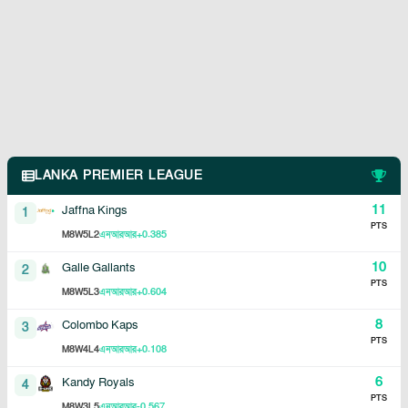
LANKA PREMIER LEAGUE
11
Jaffna Kings
1
PTS
8
5
2
+0.385
M
W
L
এনআরআর
10
Galle Gallants
2
PTS
8
5
3
+0.604
M
W
L
এনআরআর
8
Colombo Kaps
3
PTS
8
4
4
+0.108
M
W
L
এনআরআর
6
Kandy Royals
4
PTS
8
3
5
-0.567
M
W
L
এনআরআর