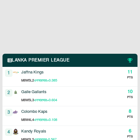
LANKA PREMIER LEAGUE
11
Jaffna Kings
1
PTS
8
5
2
+0.385
M
W
L
এনআরআর
10
Galle Gallants
2
PTS
8
5
3
+0.604
M
W
L
এনআরআর
8
Colombo Kaps
3
PTS
8
4
4
+0.108
M
W
L
এনআরআর
6
Kandy Royals
4
PTS
8
3
5
-0.567
M
W
L
এনআরআর