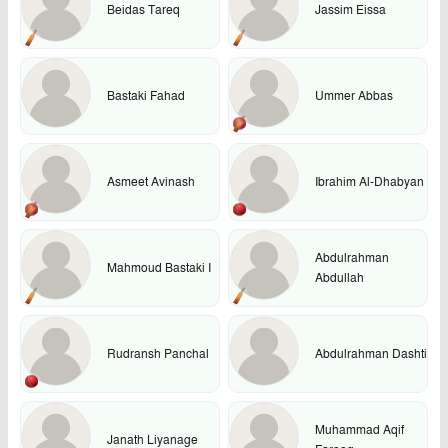
Beidas Tareq
Jassim Eissa
Bastaki Fahad
Ummer Abbas
Asmeet Avinash
Ibrahim Al-Dhabyan
Abdulrahman
Mahmoud Bastaki I
Abdullah
Rudransh Panchal
Abdulrahman Dashti
Muhammad Aqif
Janath Liyanage