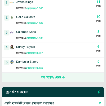
11
Jaffna Kings
1
PTS
8
5
2
+0.385
M
W
L
এনআরআর
10
Galle Gallants
2
PTS
8
5
3
+0.604
M
W
L
এনআরআর
8
Colombo Kaps
3
PTS
8
4
4
+0.108
M
W
L
এনআরআর
6
Kandy Royals
4
PTS
8
3
5
-0.567
M
W
L
এনআরআর
5
Dambulla Sixers
5
PTS
8
2
5
-0.565
M
W
L
এনআরআর
সব স্ট্যান্ডিং দেখুন
সর্বশেষ সংবাদ
প্রস্তুতি ম্যাচে ইনিংস ব্যবধানে হারল বাংলাদেশ