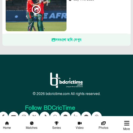
সবগুলো ছবি দেখুন
© 2026 bdcrictime.com All rights reserved.
Follow BDCricTime
Home
Matches
Series
Video
Photos
More