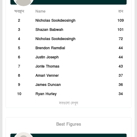
অবস্থান
Name
রান
2
Nicholas Sookdeosingh
109
3
Shazan Babwah
101
4
Nicholas Sookdeosingh
72
5
Brendon Ramdial
44
6
Justin Joseph
44
7
Jonte Thomas
43
8
Amari Venner
37
9
James Duncan
36
10
Ryan Hurley
34
সবগুলো দেখুন
Best Figures