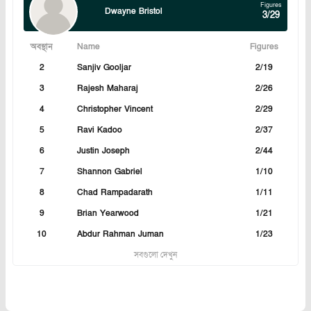
Figures
Dwayne Bristol
3/29
অবস্থান
Name
Figures
2
Sanjiv Gooljar
2/19
3
Rajesh Maharaj
2/26
4
Christopher Vincent
2/29
5
Ravi Kadoo
2/37
6
Justin Joseph
2/44
7
Shannon Gabriel
1/10
8
Chad Rampadarath
1/11
9
Brian Yearwood
1/21
10
Abdur Rahman Juman
1/23
সবগুলো দেখুন