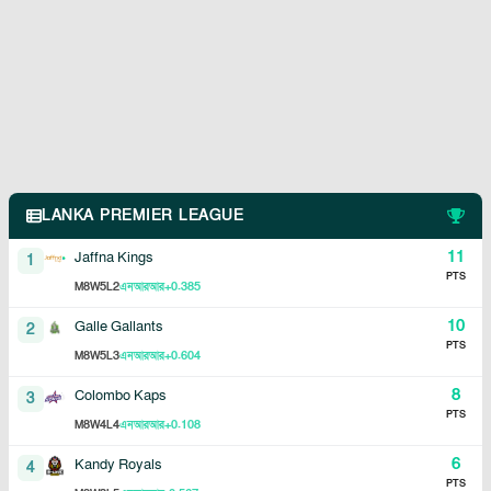
LANKA PREMIER LEAGUE
11
Jaffna Kings
1
PTS
8
5
2
+0.385
M
W
L
এনআরআর
10
Galle Gallants
2
PTS
8
5
3
+0.604
M
W
L
এনআরআর
8
Colombo Kaps
3
PTS
8
4
4
+0.108
M
W
L
এনআরআর
6
Kandy Royals
4
PTS