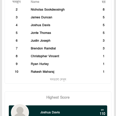
অবস্থান
Name
ছয়
2
Nicholas Sookdeosingh
8
3
James Duncan
5
4
Joshua Davis
5
5
Jonte Thomas
5
6
Justin Joseph
3
7
Brendon Ramdial
3
8
Christopher Vincent
1
9
Ryan Hurley
1
10
Rakesh Maharaj
1
সবগুলো দেখুন
Highest Score
রান
Joshua Davis
110