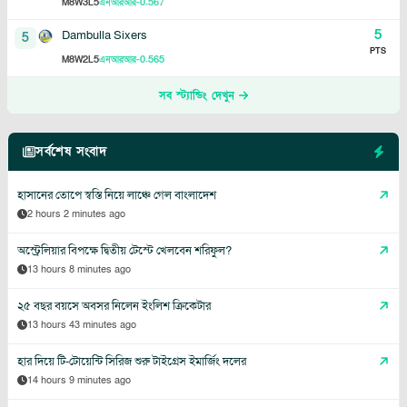
8
3
5
-0.567
M
W
L
এনআরআর
5
Dambulla Sixers
5
PTS
8
2
5
-0.565
M
W
L
এনআরআর
সব স্ট্যান্ডিং দেখুন
সর্বশেষ সংবাদ
হাসানের তোপে স্বস্তি নিয়ে লাঞ্চে গেল বাংলাদেশ
2 hours 2 minutes ago
অস্ট্রেলিয়ার বিপক্ষে দ্বিতীয় টেস্টে খেলবেন শরিফুল?
13 hours 8 minutes ago
২৫ বছর বয়সে অবসর নিলেন ইংলিশ ক্রিকেটার
13 hours 43 minutes ago
হার দিয়ে টি-টোয়েন্টি সিরিজ শুরু টাইগ্রেস ইমার্জিং দলের
14 hours 9 minutes ago