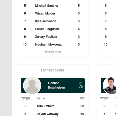
5
Mitchell Santner
5
5
6
Wiaan Mulder
5
6
7
Kyle Jamieson
5
7
8
Lockie Ferguson
4
8
9
Zakary Foulkes
3
9
10
Nqobani Mokoena
3
10
সবগুলো দেখুন
Highest Score
Connor
রান
75
Esterhuizen
অবস্থান
Name
রান
অবস্থান
2
Tom Latham
63
2
3
Devon Conway
60
3