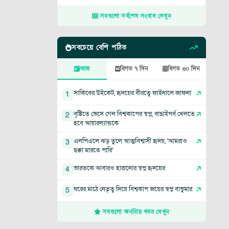
সবগুলো সর্বশেষ সংবাদ দেখুন
সবচেয়ে বেশি পঠিত
আজ
বিগত ৭ দিন
বিগত ৩০ দিন
সাকিবের উইকেট, হৃদয়ের বীরত্বে ফাইনালে জাফনা
1
বৃষ্টিতে ভেসে গেল বিশ্বকাপের স্বপ্ন, বাছাইপর্ব খেলতে
2
হবে আয়ারল্যান্ডকে
এলপিএলে ঝড় তুলে আত্মবিশ্বাসী হৃদয়, 'আমরাও
3
ছক্কা মারতে পারি'
ভারতকে আবারও হারানোর স্বপ্ন হৃদয়ের
4
ঘরের মাঠে নেতৃত্ব দিয়ে বিশ্বকাপ জয়ের স্বপ্ন বাভুমার
5
সবগুলো জনপ্রিয় খবর দেখুন