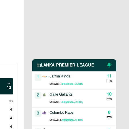
LANKA PREMIER LEAGUE
11
Jaffna Kings
1
PTS
ছয়
8
5
2
+0.385
M
W
L
এনআরআর
13
10
Galle Gallants
2
PTS
ছয়
8
5
3
+0.604
M
W
L
এনআরআর
4
8
Colombo Kaps
3
4
PTS
8
4
4
+0.108
M
W
L
এনআরআর
4