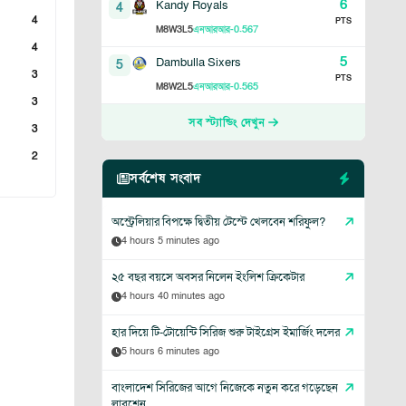
6
Kandy Royals
4
4
PTS
8
3
5
-0.567
M
W
L
এনআরআর
4
5
Dambulla Sixers
5
3
PTS
8
2
5
-0.565
M
W
L
এনআরআর
3
সব স্ট্যান্ডিং দেখুন
3
2
সর্বশেষ সংবাদ
অস্ট্রেলিয়ার বিপক্ষে দ্বিতীয় টেস্টে খেলবেন শরিফুল?
4 hours 5 minutes ago
২৫ বছর বয়সে অবসর নিলেন ইংলিশ ক্রিকেটার
4 hours 40 minutes ago
হার দিয়ে টি-টোয়েন্টি সিরিজ শুরু টাইগ্রেস ইমার্জিং দলের
5 hours 6 minutes ago
বাংলাদেশ সিরিজের আগে নিজেকে নতুন করে গড়েছেন
লাবুশেন