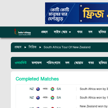
প্রচ্ছদ
লাইভ স্কোর
খবর
দল
ছবিঘর
প্রচ্ছদ
সিরিজ
South Africa Tour Of New Zealand
ওভারভিউ
ফলাফল
পরিসংখ্যান
দল
স্কোয়াড
খবর
ছবিঘর
Completed Matches
NZ
SA
South Africa won by 
-
বনাম
-
NZ
SA
South Africa won by 
-
বনাম
-
New Zealand won by