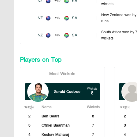
NZ
SA
-
বনাম
-
wickets
New Zealand won by
NZ
SA
-
বনাম
-
runs
South Africa won by 
NZ
SA
-
বনাম
-
wickets
Players on Top
Most Wickets
Wickets
Gerald Coetzee
8
অবস্থান
Name
Wickets
অবস্থান
2
Ben Sears
8
2
3
Ottniel Baartman
7
3
4
Keshav Maharaj
7
4