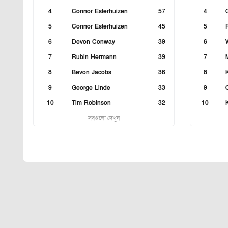
4
Connor Esterhuizen
57
4
5
Connor Esterhuizen
45
5
6
Devon Conway
39
6
7
Rubin Hermann
39
7
8
Bevon Jacobs
36
8
9
George Linde
33
9
10
Tim Robinson
32
10
সবগুলো দেখুন