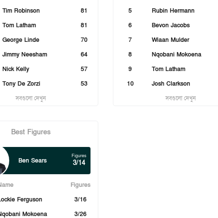
Tim Robinson
81
5
Rubin Hermann
Tom Latham
81
6
Bevon Jacobs
George Linde
70
7
Wiaan Mulder
Jimmy Neesham
64
8
Nqobani Mokoena
Nick Kelly
57
9
Tom Latham
Tony De Zorzi
53
10
Josh Clarkson
সবগুলো দেখুন
সবগুলো দেখুন
Best Figures
Figures
Ben Sears
3/14
Name
Figures
Lockie Ferguson
3/16
Nqobani Mokoena
3/26