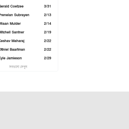
Gerald Coetzee
3/31
Prenelan Subrayen
2/13
Wiaan Mulder
2/14
Mitchell Santner
2/19
Keshav Maharaj
2/22
Ottniel Baartman
2/22
Kyle Jamieson
2/29
সবগুলো দেখুন