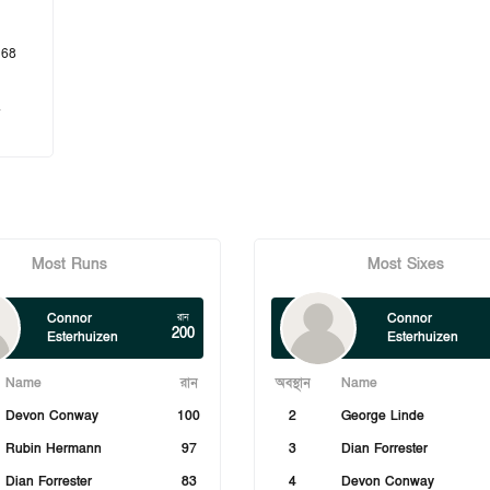
 68
7
Most Runs
Most Sixes
Connor
Connor
রান
200
Esterhuizen
Esterhuizen
Name
রান
অবস্থান
Name
Devon Conway
100
2
George Linde
Rubin Hermann
97
3
Dian Forrester
Dian Forrester
83
4
Devon Conway