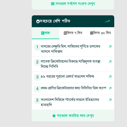
সবগুলো সর্বশেষ সংবাদ দেখুন
সবচেয়ে বেশি পঠিত
আজ
বিগত ৭ দিন
বিগত ৩০ দিন
বাবরের সেঞ্চুরি মিস, সাজিদের ঘূর্ণিতে চালকের
1
আসনে পাকিস্তান
সাবেক ক্রিকেটারদের বিরুদ্ধে শাস্তিমূলক ব্যবস্থা
2
নিচ্ছে পিসিবি
৪৯ বছরের পুরানো রেকর্ড ভাঙলেন শফিক
3
প্রথম শ্রেণির ক্রিকেটারদের জন্য বিসিবির 'গ্রিন ক্যাপ'
4
বাংলাদেশ সিরিজে স্টার্কের সামনে ইতিহাসের
5
হাতছানি
সবগুলো জনপ্রিয় খবর দেখুন