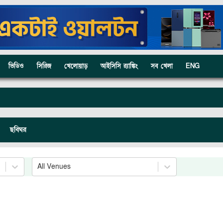
ভিডিও
সিরিজ
খেলোয়াড়
আইসিসি র‍্যাঙ্কিং
সব খেলা
ENG
ছবিঘর
All Venues