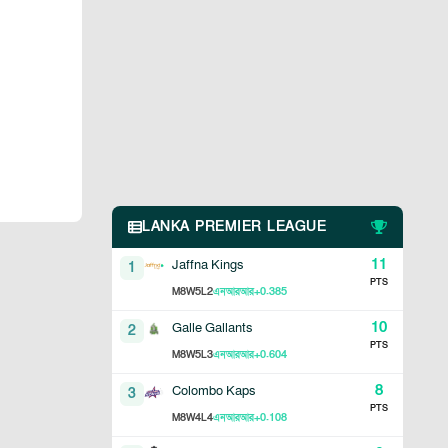
LANKA PREMIER LEAGUE
11
Jaffna Kings
1
PTS
8
5
2
+0.385
M
W
L
এনআরআর
10
Galle Gallants
2
PTS
8
5
3
+0.604
M
W
L
এনআরআর
8
Colombo Kaps
3
PTS
8
4
4
+0.108
M
W
L
এনআরআর