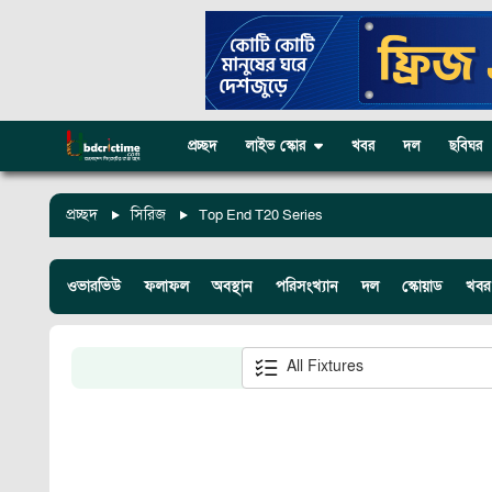
প্রচ্ছদ
লাইভ স্কোর
খবর
দল
ছবিঘর
প্রচ্ছদ
সিরিজ
Top End T20 Series
ওভারভিউ
ফলাফল
অবস্থান
পরিসংখ্যান
দল
স্কোয়াড
খবর
All Fixtures