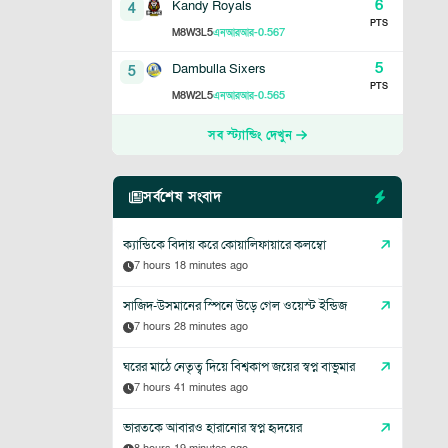
6
Kandy Royals
4
PTS
8
3
5
-0.567
M
W
L
এনআরআর
5
Dambulla Sixers
5
PTS
8
2
5
-0.565
M
W
L
এনআরআর
সব স্ট্যান্ডিং দেখুন
সর্বশেষ সংবাদ
ক্যান্ডিকে বিদায় করে কোয়ালিফায়ারে কলম্বো
7 hours 18 minutes ago
সাজিদ-উসমানের স্পিনে উড়ে গেল ওয়েস্ট ইন্ডিজ
7 hours 28 minutes ago
ঘরের মাঠে নেতৃত্ব দিয়ে বিশ্বকাপ জয়ের স্বপ্ন বাভুমার
7 hours 41 minutes ago
ভারতকে আবারও হারানোর স্বপ্ন হৃদয়ের