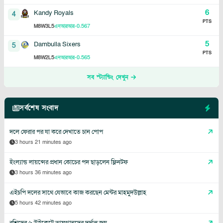
6
Kandy Royals
4
PTS
8
3
5
-0.567
M
W
L
এনআরআর
5
Dambulla Sixers
5
PTS
8
2
5
-0.565
M
W
L
এনআরআর
সব স্ট্যান্ডিং দেখুন
সর্বশেষ সংবাদ
দলে ফেরার পর যা করে দেখাতে চান পোপ
3 hours 21 minutes ago
ইংল্যান্ড লায়ন্সের প্রধান কোচের পদ ছাড়লেন ফ্লিনটফ
3 hours 36 minutes ago
এইচপি দলের সাথে যেভাবে কাজ করছেন মেন্টর মাহমুদউল্লাহ
5 hours 42 minutes ago
রশিদের ৬ উইকেটে আফগানদের দুর্দান্ত জয়