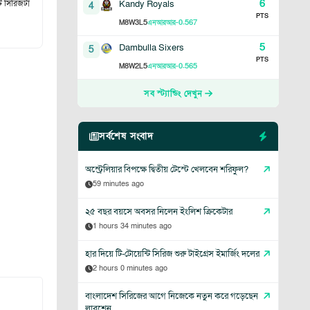
6
ি সিরিজটা
Kandy Royals
4
PTS
8
3
5
-0.567
M
W
L
এনআরআর
5
Dambulla Sixers
5
PTS
8
2
5
-0.565
M
W
L
এনআরআর
সব স্ট্যান্ডিং দেখুন
সর্বশেষ সংবাদ
অস্ট্রেলিয়ার বিপক্ষে দ্বিতীয় টেস্টে খেলবেন শরিফুল?
59 minutes ago
২৫ বছর বয়সে অবসর নিলেন ইংলিশ ক্রিকেটার
1 hours 34 minutes ago
হার দিয়ে টি-টোয়েন্টি সিরিজ শুরু টাইগ্রেস ইমার্জিং দলের
2 hours 0 minutes ago
বাংলাদেশ সিরিজের আগে নিজেকে নতুন করে গড়েছেন
লাবুশেন