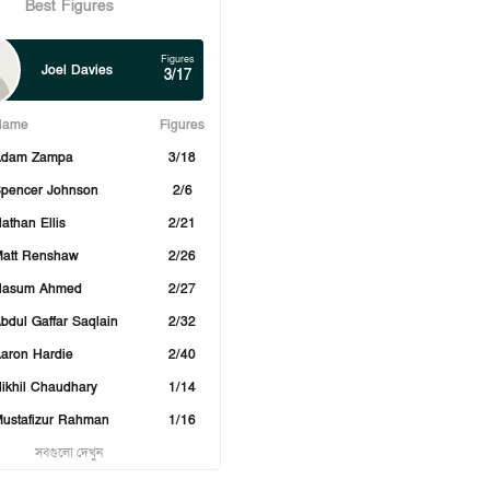
Best Figures
Figures
Joel Davies
3/17
Name
Figures
Adam Zampa
3/18
pencer Johnson
2/6
athan Ellis
2/21
att Renshaw
2/26
Nasum Ahmed
2/27
bdul Gaffar Saqlain
2/32
aron Hardie
2/40
ikhil Chaudhary
1/14
ustafizur Rahman
1/16
সবগুলো দেখুন