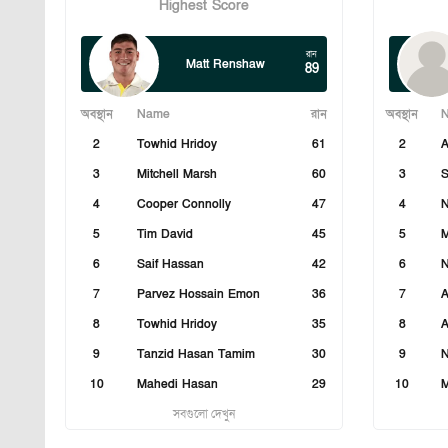
Highest Score
রান
Matt Renshaw
89
অবস্থান
Name
রান
অবস্থান
2
Towhid Hridoy
61
2
3
Mitchell Marsh
60
3
S
4
Cooper Connolly
47
4
N
5
Tim David
45
5
M
6
Saif Hassan
42
6
7
Parvez Hossain Emon
36
7
A
8
Towhid Hridoy
35
8
A
9
Tanzid Hasan Tamim
30
9
N
10
Mahedi Hasan
29
10
M
সবগুলো দেখুন