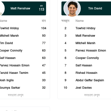
রান
Matt Renshaw
Tim David
113
Name
রান
অবস্থান
Name
Towhid Hridoy
104
2
Towhid Hridoy
Mitchell Marsh
93
3
Matt Renshaw
Tim David
77
4
Mitchell Marsh
Cooper Connolly
63
5
Parvez Hossain Emon
Saif Hassan
63
6
Cooper Connolly
Parvez Hossain Emon
47
7
Saif Hassan
Tanzid Hasan Tamim
45
8
Rishad Hossain
Josh Inglis
33
9
Abdul Gaffar Saqlain
Soumya Sarkar
32
10
Joel Davies
সবগুলো দেখুন
সবগুলো দেখুন