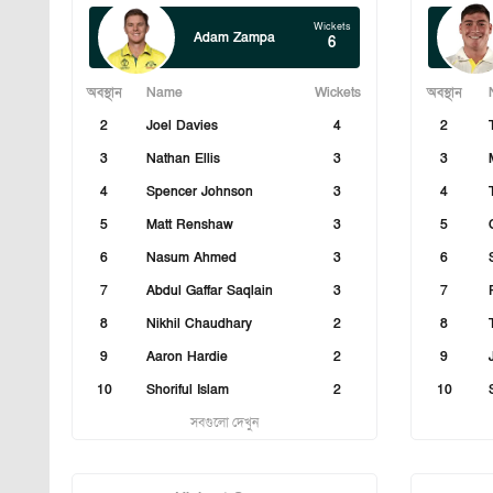
Wickets
Adam Zampa
6
অবস্থান
Name
Wickets
অবস্থান
2
Joel Davies
4
2
3
Nathan Ellis
3
3
4
Spencer Johnson
3
4
5
Matt Renshaw
3
5
6
Nasum Ahmed
3
6
7
Abdul Gaffar Saqlain
3
7
8
Nikhil Chaudhary
2
8
9
Aaron Hardie
2
9
10
Shoriful Islam
2
10
সবগুলো দেখুন