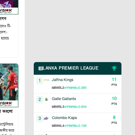
জনসন
রালেও টি-
াদেশ।
দ হয়েছে
LANKA PREMIER LEAGUE
11
Jaffna Kings
1
PTS
8
5
2
+0.385
M
W
L
এনআরআর
10
Galle Gallants
2
PTS
8
5
3
+0.604
M
W
L
এনআরআর
াশ করলো
8
Colombo Kaps
3
PTS
স্ট্রেলিয়ার
8
4
4
+0.108
M
W
L
এনআরআর
রাজকীয় জয়ে