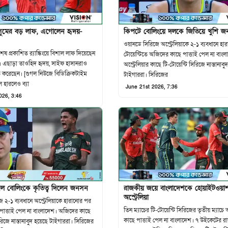
ে নাসুমের বড় লাফ, এগোলেন হৃদয়-
কিপটে বোলিংয়ে দলকে জিতিয়ে খুশি 
ওয়ানডে সিরিজে অস্ট্রেলিয়াকে ২-১ ব্যবধানে হা
ষ প্রকাশিত র‍্যাঙ্কিংয়ে বিশাল লাফ দিয়েছেন
টোয়েন্টিতে অজিদের কাছে পাত্তাই পেল না বাংল
 এছাড়া তাওহিদ হৃদয়, সাইফ হাসানরাও
অস্ট্রেলিয়ার কাছে টি-টোয়েন্টি সিরিজে নাস্তানাবু
ন্নতি করেছেন। [গুগল নিউজে বিডিক্রিকটাইম
টাইগাররা। সিরিজের
 হারলেও ব্যা
June 21st 2026, 7:36
026, 3:46
ীল বোলিংকে কৃতিত্ব দিলেন জনসন
রাজকীয় জয়ে বাংলাদেশকে হোয়াইটওয়
অস্ট্রেলিয়া
 ২-১ ব্যবধানে অস্ট্রেলিয়াকে হারানোর পর
তিন ম্যাচের টি-টোয়েন্টি সিরিজের তৃতীয় ম্যাচে অ
 পাত্তাই পেল না বাংলাদেশ। অজিদের কাছে
কাছে পাত্তাই পেল না বাংলাদেশ। ৭ উইকেটের 
রিজে নাস্তানাবুদ হয়েছে টাইগাররা। সিরিজের