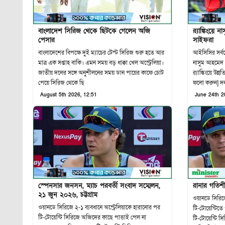
বাংলাদেশ সিরিজ থেকে ছিটকে গেলেন অজি
র‍্যাঙ্কিংয়
পেসার
সাইফরা
বাংলাদেশের বিপক্ষে দুই ম্যাচের টেস্ট সিরিজ শুরু হতে আর
আইসিসির সর্বশে
মাত্র এক সপ্তাহ বাকি। এমন সময় বড় ধাক্কা খেল অস্ট্রেলিয়া।
নাসুম আহমেদ।
জাতীয় দলের সঙ্গে অনুশীলনের সময় ডান পায়ের কাফে চোট
র‍্যাঙ্কিংয়ে উ
পেয়ে সিরিজ থেকে ছি
ফলো করুন] দল
August 5th 2026, 12:51
June 24th 2
স্পেনসার জনসন, ম্যাচ পরবর্তী সংবাদ সম্মেলন,
রানার গতিশ
২১ জুন ২০২৬, চট্টগ্রাম
ওয়ানডে সিরিজে
ওয়ানডে সিরিজে ২-১ ব্যবধানে অস্ট্রেলিয়াকে হারানোর পর
টি-টোয়েন্টিতে
টি-টোয়েন্টি সিরিজে অজিদের কাছে পাত্তাই পেল না
টি-টোয়েন্টি সি