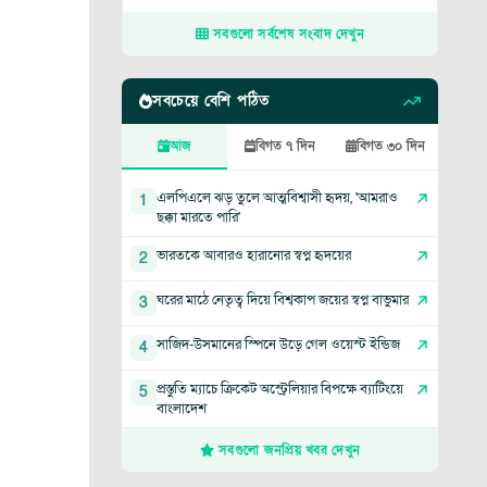
সবগুলো সর্বশেষ সংবাদ দেখুন
সবচেয়ে বেশি পঠিত
আজ
বিগত ৭ দিন
বিগত ৩০ দিন
এলপিএলে ঝড় তুলে আত্মবিশ্বাসী হৃদয়, 'আমরাও
1
ছক্কা মারতে পারি'
ভারতকে আবারও হারানোর স্বপ্ন হৃদয়ের
2
ঘরের মাঠে নেতৃত্ব দিয়ে বিশ্বকাপ জয়ের স্বপ্ন বাভুমার
3
সাজিদ-উসমানের স্পিনে উড়ে গেল ওয়েস্ট ইন্ডিজ
4
প্রস্তুতি ম্যাচে ক্রিকেট অস্ট্রেলিয়ার বিপক্ষে ব্যাটিংয়ে
5
বাংলাদেশ
সবগুলো জনপ্রিয় খবর দেখুন