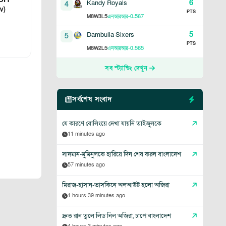
6
Kandy Royals
4
v)
PTS
8
3
5
-0.567
M
W
L
এনআরআর
5
Dambulla Sixers
5
PTS
8
2
5
-0.565
M
W
L
এনআরআর
সব স্ট্যান্ডিং দেখুন
সর্বশেষ সংবাদ
যে কারণে বোলিংয়ে দেখা যায়নি তাইজুলকে
11 minutes ago
সাদমান-মুমিনুলকে হারিয়ে দিন শেষ করল বাংলাদেশ
57 minutes ago
মিরাজ-হাসান-তাসকিনে অলআউট হলো অজিরা
1 hours 39 minutes ago
দ্রুত রান তুলে লিড নিল অজিরা, চাপে বাংলাদেশ