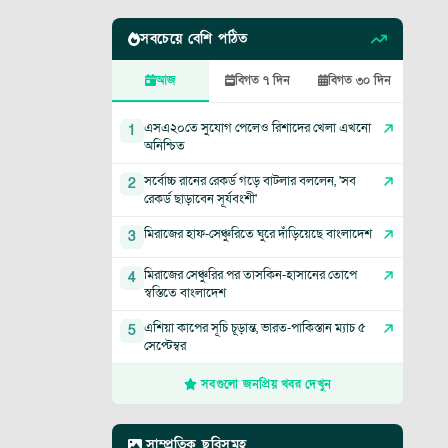
সবচেয়ে বেশি পঠিত
আজ
বিগত ৭ দিন
বিগত ৩০ দিন
এসএ২০তে সুযোগ পেলেও রিশাদের খেলা এখনো
1
অনিশ্চিত
সর্বোচ্চ রানের রেকর্ড গড়ে বাটলার বললেন, 'সব
2
রেকর্ড ছাড়াবেন সূর্যবংশী'
মিরাজের হাফ-সেঞ্চুরিতে ঘুরে দাঁড়িয়েছে বাংলাদেশ
3
মিরাজের সেঞ্চুরির পর তাসকিন-হাসানের তোপে
4
স্বস্তিতে বাংলাদেশ
এশিয়া কাপের সূচি চূড়ান্ত, ভারত-পাকিস্তান ম্যাচ ৫
5
সেপ্টেম্বর
সবগুলো জনপ্রিয় খবর দেখুন
সাম্প্রতিক ছবিসমূহ