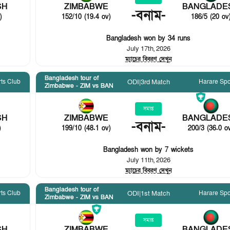
ZIMBABWE
SH
BANGLADE
-
বনাম
-
152/10 (19.4 ov)
)
186/5 (20 ov
Bangladesh won by 34 runs
July 17th, 2026
ম্যাচের বিবরণ দেখুন
Bangladesh tour of
ts Club
Harare Spo
ODI
|
3rd Match
Zimbabwe - ZIM vs BAN
সমাপ্ত
ZIMBABWE
SH
BANGLADE
-
বনাম
-
199/10 (48.1 ov)
)
200/3 (36.0 o
Bangladesh won by 7 wickets
July 11th, 2026
ম্যাচের বিবরণ দেখুন
Bangladesh tour of
ts Club
Harare Spo
ODI
|
1st Match
Zimbabwe - ZIM vs BAN
সমাপ্ত
ZIMBABWE
SH
BANGLADE