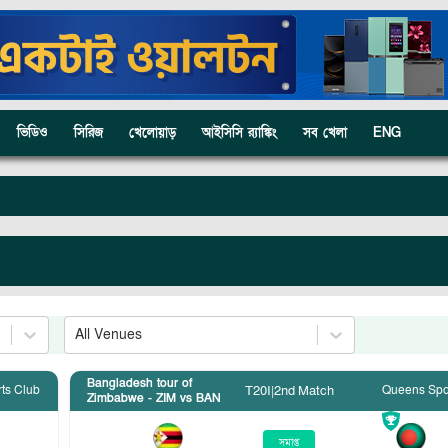
ভিডিও
সিরিজ
খেলোয়াড়
আইসিসি র‍্যাঙ্কিং
সব খেলা
ENG
All Venues
Bangladesh tour of
ts Club
Queens Spo
T20I
|
2nd Match
Zimbabwe - ZIM vs BAN
সমাপ্ত