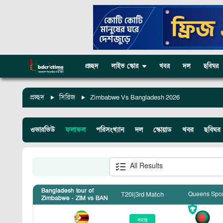
প্রচ্ছদ
লাইভ স্কোর
খবর
দল
ছবিঘর
প্রচ্ছদ
সিরিজ
Zimbabwe Vs Bangladesh 2026
ওভারভিউ
ফলাফল
পরিসংখ্যান
দল
স্কোয়াড
খবর
ছবিঘর
All Results
Bangladesh tour of
Queens Spor
T20I
|
3rd Match
Zimbabwe - ZIM vs BAN
সমাপ্ত