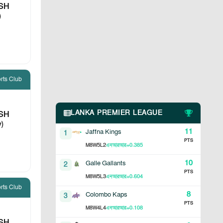
SH
)
rts Club
LANKA PREMIER LEAGUE
SH
v)
11
Jaffna Kings
1
PTS
8
5
2
+0.385
M
W
L
এনআরআর
10
Galle Gallants
2
PTS
8
5
3
+0.604
M
W
L
এনআরআর
rts Club
8
Colombo Kaps
3
PTS
8
4
4
+0.108
M
W
L
এনআরআর
SH