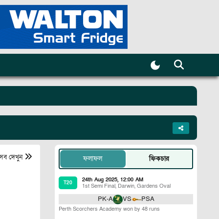
সব দেখুন
ফলাফল
ফিকচার
24th Aug 2025, 12:00 AM
T20
1st Semi Final
,
Darwin
,
Gardens Oval
PK-A
VS
PSA
Perth Scorchers Academy won by 48 runs