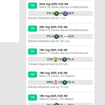
22nd Aug 2025, 9:30 AM
T20
Match 30
,
Darwin
,
Marrara Cricket Ground
(MCG 2)
PK-A
VS
NEP
Pakistan Shaheens won by 1 run
20th Aug 2025, 9:30 AM
T20
Match 23
,
Darwin
,
Marrara Cricket Ground
(MCG 2)
PK-A
VS
ASA
Pakistan Shaheens won by 107 runs
19th Aug 2025, 3:30 AM
T20
Match 17
,
Darwin
,
Marrara Cricket Ground
(MCG 2)
CHK
VS
PK-A
Chicago Kingsmen won by 69 runs
18th Aug 2025, 8:30 AM
T20
Match 15
,
Darwin,
,
TIO Stadium
MRA
VS
PK-A
Pakistan Shaheens won by 72 runs
16th Aug 2025, 6:30 AM
T20
Match 8
,
Darwin,
,
TIO Stadium