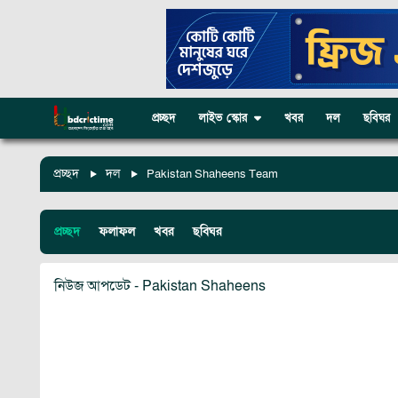
প্রচ্ছদ
লাইভ স্কোর
খবর
দল
ছবিঘর
প্রচ্ছদ
দল
Pakistan Shaheens Team
প্রচ্ছদ
ফলাফল
খবর
ছবিঘর
নিউজ আপডেট - Pakistan Shaheens