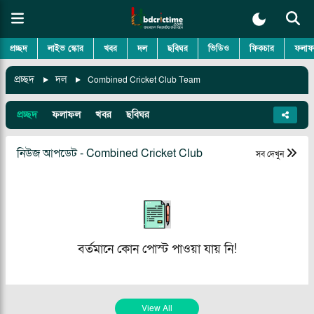
প্রচ্ছদ
লাইভ স্কোর
খবর
দল
ছবিঘর
ভিডিও
ফিকচার
ফলাফ
প্রচ্ছদ
দল
Combined Cricket Club Team
প্রচ্ছদ
ফলাফল
খবর
ছবিঘর
নিউজ আপডেট - Combined Cricket Club
সব দেখুন
বর্তমানে কোন পোস্ট পাওয়া যায় নি!
View All