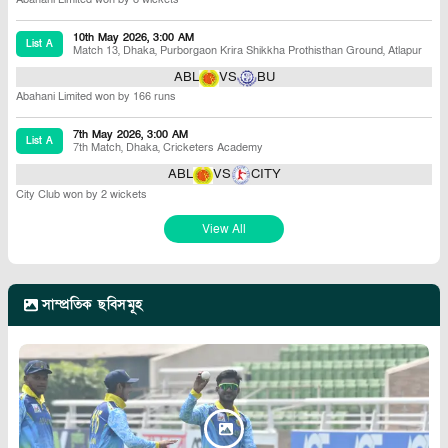
10th May 2026, 3:00 AM
List A
Match 13
,
Dhaka
,
Purborgaon Krira Shikkha Prothisthan Ground, Atlapur
ABL
VS
BU
Abahani Limited won by 166 runs
7th May 2026, 3:00 AM
List A
7th Match
,
Dhaka
,
Cricketers Academy
ABL
VS
CITY
City Club won by 2 wickets
View All
সাম্প্রতিক ছবিসমূহ