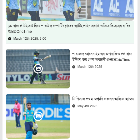
১৮ রানে ৫ উইকেট নিয়ে পারটেক্স স্পোর্টিং ক্লাবের ব্যাটিং লাইন একাই গুড়িয়ে দিয়েছেন রাব্বি
©BDCricTime
March 12th 2025, 6:00
পারভেজ হোসেন ইমনের অপরাজিত ৫৫ রানে
ইনিংস, জয় পেল আবাহনী ©BDCricTime
March 12th 2025
ডিপিএলে প্রথম সেঞ্চুরি করলেন আফিফ হোসেন
May 4th 2023