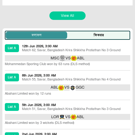
View All
ফলাফল
ফিকচার
12th Jun 2026, 3:00 AM
List A
Match 62
,
Savar
,
Bangladesh Krira Shikkha Protisthan No 3 Ground
MSC
VS
ABL
Mohammedan Sporting Club won by 63 runs (DLS method)
8th Jun 2026, 3:00 AM
List A
Match 55
,
Savar
,
Bangladesh Krira Shikkha Protisthan No 4 Ground
ABL
VS
GGC
Abahani Limited won by 12 runs
5th Jun 2026, 3:00 AM
List A
Match 51
,
Savar
,
Bangladesh Krira Shikkha Protisthan No 3 Ground
LOR
VS
ABL
Abahani Limited won by 3 wickets (DLS method)
2nd Jun 2026, 3:00 AM