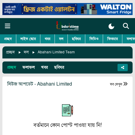
প্রচ্ছদ
লাইভ স্কোর
খবর
দল
ছবিঘর
ভিডিও
ফিকচার
ফলাফ
প্রচ্ছদ
দল
Abahani Limited Team
প্রচ্ছদ
ফলাফল
খবর
ছবিঘর
নিউজ আপডেট - Abahani Limited
সব দেখুন
বর্তমানে কোন পোস্ট পাওয়া যায় নি!