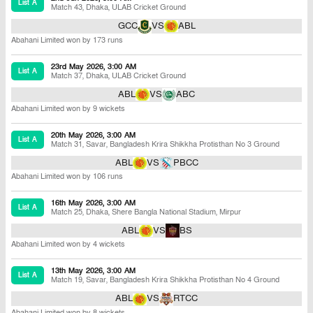
List A
Match 43
,
Dhaka
,
ULAB Cricket Ground
GCC
VS
ABL
Abahani Limited won by 173 runs
23rd May 2026, 3:00 AM
List A
Match 37
,
Dhaka
,
ULAB Cricket Ground
ABL
VS
ABC
Abahani Limited won by 9 wickets
20th May 2026, 3:00 AM
List A
Match 31
,
Savar
,
Bangladesh Krira Shikkha Protisthan No 3 Ground
ABL
VS
PBCC
Abahani Limited won by 106 runs
16th May 2026, 3:00 AM
List A
Match 25
,
Dhaka
,
Shere Bangla National Stadium, Mirpur
ABL
VS
BS
Abahani Limited won by 4 wickets
13th May 2026, 3:00 AM
List A
Match 19
,
Savar
,
Bangladesh Krira Shikkha Protisthan No 4 Ground
ABL
VS
RTCC
Abahani Limited won by 8 wickets