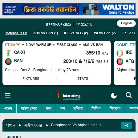
English
07, August 2026
|
pm 9:52:46
Matches (
111
)
AUS vs BAN
(
1
)
IRE vs AFG
(
2
)
WI vs PAK
(
2
)
LPL 2026
STUMPS
COMPLETE
3-DAY WARM-UP
FIRST CLASS
AUS VS BAN
CA-XI
355/10
IRE
87.2
BAN
263/10
& *19/2
AFG
75.5 & 5
Stumps : Day 2 - Bangladesh trail by 73 runs.
Afghanistan 
FIXTURES
STATS
F
প্রচ্ছদ
লাইভ স্কোর
খবর
দল
ছবিঘর
ভিডিও
ফিকচার
ফলাফ
প্রচ্ছদ
লাইভ স্কোর
Bangladesh Vs Afghanistan, 1st T20I
RESULT