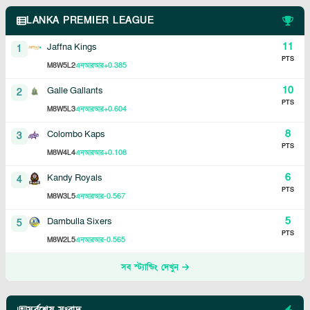
LANKA PREMIER LEAGUE
11
Jaffna Kings
1
PTS
8
5
2
+0.385
M
W
L
এনআরআর
10
Galle Gallants
2
PTS
8
5
3
+0.604
M
W
L
এনআরআর
8
Colombo Kaps
3
PTS
8
4
4
+0.108
M
W
L
এনআরআর
6
Kandy Royals
4
PTS
8
3
5
-0.567
M
W
L
এনআরআর
5
Dambulla Sixers
5
PTS
8
2
5
-0.565
M
W
L
এনআরআর
সব স্ট্যান্ডিং দেখুন
সর্বশেষ সংবাদ