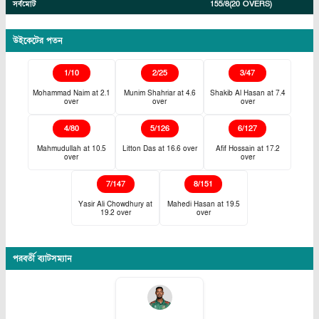
সর্বমোট
155/8
(20 OVERS)
উইকেটের পতন
1
/
10
2
/
25
3
/
47
Mohammad Naim
at
2.1
Munim Shahriar
at
4.6
Shakib Al Hasan
at
7.4
over
over
over
4
/
80
5
/
126
6
/
127
Mahmudullah
at
10.5
Litton Das
at
16.6
over
Afif Hossain
at
17.2
over
over
7
/
147
8
/
151
Yasir Ali Chowdhury
at
Mahedi Hasan
at
19.5
19.2
over
over
পরবর্তী ব্যাটসম্যান