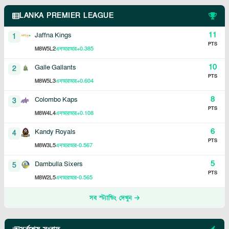
LANKA PREMIER LEAGUE
11
Jaffna Kings
1
PTS
8
5
2
+0.385
M
W
L
এনআরআর
10
Galle Gallants
2
PTS
8
5
3
+0.604
M
W
L
এনআরআর
8
Colombo Kaps
3
PTS
8
4
4
+0.108
M
W
L
এনআরআর
6
Kandy Royals
4
PTS
8
3
5
-0.567
M
W
L
এনআরআর
5
Dambulla Sixers
5
PTS
8
2
5
-0.565
M
W
L
এনআরআর
সব স্ট্যান্ডিং দেখুন