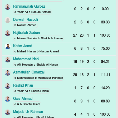
Rahmanullah Gurbaz
0
2
0
0
0.00
c Yasir Ali b Nasum Ahmed
Darwish Rasooli
2
6
0
0
33.33
b Nasum Ahmed
Najibullah Zadran
27
26
1
1
103.85
c Munim Shahriar b Shakib Al Hasan
Karim Janat
6
8
1
0
75.00
c Mahedi Hasan b Nasum Ahmed
Mohammad Nabi
16
19
2
0
84.21
c Afif Hossain b Shakib Al Hasan
Azmatullah Omarzai
20
18
2
1
111.11
c Mahmudullah b Mustafizur Rahman
Rashid Khan
1
7
0
0
14.29
c Yasir Ali b Shoriful Islam
Qais Ahmad
8
9
1
0
88.89
c & b Shoriful Islam
Mujeeb Ur Rahman
4
4
1
0
100.00
c Afif Hossain b Shoriful Islam