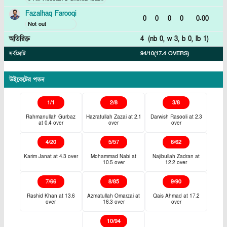
Fazalhaq Farooqi
0
0
0
0
0.00
Not out
অতিরিক্ত
4
(nb
0
, w
3
, b
0
, lb
1
)
সর্বমোট
94/10
(17.4 OVERS)
উইকেটের পতন
1
/
1
2
/
8
3
/
8
Rahmanullah Gurbaz
Hazratullah Zazai
at
2.1
Darwish Rasooli
at
2.3
at
0.4
over
over
over
4
/
20
5
/
57
6
/
62
Karim Janat
at
4.3
over
Mohammad Nabi
at
Najibullah Zadran
at
10.5
over
12.2
over
7
/
66
8
/
85
9
/
90
Rashid Khan
at
13.6
Azmatullah Omarzai
at
Qais Ahmad
at
17.2
over
16.3
over
over
10
/
94