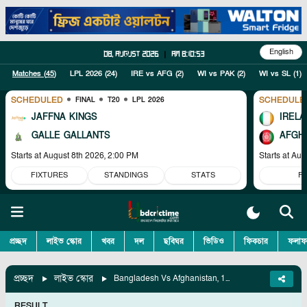
English
08, August 2026
|
am 8:10:54
Matches (
45
)
LPL 2026
(
24
)
IRE vs AFG
(
2
)
WI vs PAK
(
2
)
WI vs SL
(
1
)
SCHEDULED
SCHEDULE
FINAL
T20
LPL 2026
JAFFNA KINGS
IRELA
GALLE GALLANTS
AFGH
Starts at
August 8th 2026, 2:00 PM
Starts at
Aug
FIXTURES
STANDINGS
STATS
F
প্রচ্ছদ
লাইভ স্কোর
খবর
দল
ছবিঘর
ভিডিও
ফিকচার
ফলাফ
প্রচ্ছদ
লাইভ স্কোর
Bangladesh Vs Afghanistan, 1st T20I
RESULT