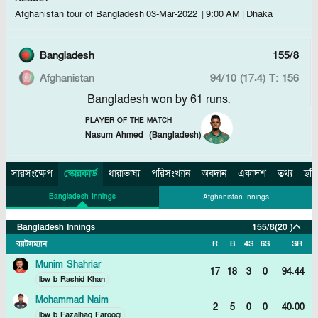
Afghanistan tour of Bangladesh
03-Mar-2022
|
9:00 AM
|
Dhaka
Bangladesh
155/8
Afghanistan
94/10 (17.4)
T: 156
Bangladesh won by 61 runs.
PLAYER OF THE MATCH
Nasum Ahmed
(
Bangladesh
)
সারসংক্ষেপ
স্কোরকার্ড
ধারাভাষ্য
পরিসংখ্যান
অবদান
একাদশ
তথ্য
ছবি
Bangladesh Innings
Afghanistan Innings
Bangladesh Innings
155/8
(20 )
ব্যাটসম্যান
R
B
4S
6S
SR
Munim Shahriar
17
18
3
0
94.44
lbw b Rashid Khan
Mohammad Naim
2
5
0
0
40.00
lbw b Fazalhaq Farooqi