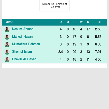
Mujeeb Ur Rahman
at
17.4
over
বোলার
O
M
R
W
D
ER
Nasum Ahmed
4
0
10
4
17
2.50
Mahedi Hasan
3
0
17
0
8
5.67
Mustafizur Rahman
3
0
19
1
9
6.33
Shoriful Islam
3.4
0
29
3
13
7.91
Shakib Al Hasan
4
0
18
2
11
4.50