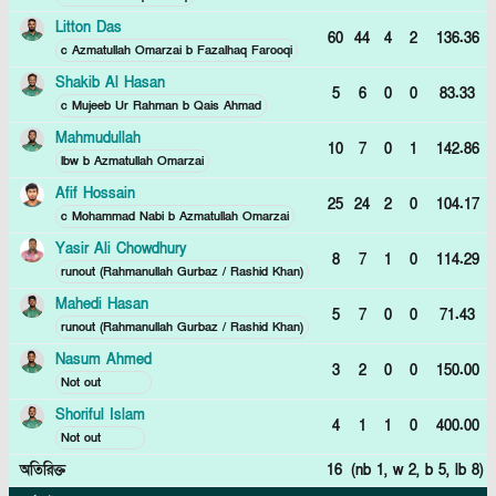
Litton Das
60
44
4
2
136.36
c Azmatullah Omarzai b Fazalhaq Farooqi
Shakib Al Hasan
5
6
0
0
83.33
c Mujeeb Ur Rahman b Qais Ahmad
Mahmudullah
10
7
0
1
142.86
lbw b Azmatullah Omarzai
Afif Hossain
25
24
2
0
104.17
c Mohammad Nabi b Azmatullah Omarzai
Yasir Ali Chowdhury
8
7
1
0
114.29
runout (Rahmanullah Gurbaz / Rashid Khan)
Mahedi Hasan
5
7
0
0
71.43
runout (Rahmanullah Gurbaz / Rashid Khan)
Nasum Ahmed
3
2
0
0
150.00
Not out
Shoriful Islam
4
1
1
0
400.00
Not out
অতিরিক্ত
16
(nb
1
, w
2
, b
5
, lb
8
)