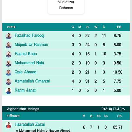
Mustafizur
Rahman
বোলার
O
M
R
W
D
ER
Fazalhaq Farooqi
4
0
27
2
11
6.75
Mujeeb Ur Rahman
3
0
24
0
8
8.00
Rashid Khan
4
0
15
1
10
3.75
Mohammad Nabi
2
0
19
0
3
9.50
Qais Ahmad
2
0
21
1
3
10.50
Azmatullah Omarzai
4
0
31
2
5
7.75
Karim Janat
1
0
5
0
1
5.00
Afghanistan Innings
94/10
(17.4 )
ব্যাটসম্যান
R
B
4S
6S
SR
Hazratullah Zazai
6
7
1
0
85.71
c Mohammad Naim b Nasum Ahmed